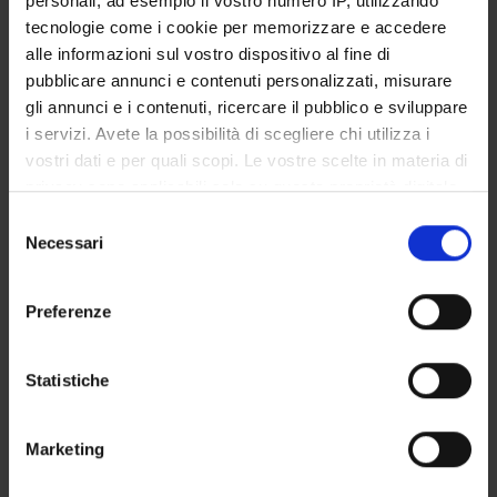
personali, ad esempio il vostro numero IP, utilizzando
STUDENT ADMINISTRATION OFFICES
tecnologie come i cookie per memorizzare e accedere
alle informazioni sul vostro dispositivo al fine di
DEPARTMENT FACILITIES
pubblicare annunci e contenuti personalizzati, misurare
gli annunci e i contenuti, ricercare il pubblico e sviluppare
RESEARCH LABORATORIES
i servizi. Avete la possibilità di scegliere chi utilizza i
vostri dati e per quali scopi. Le vostre scelte in materia di
RESEARCH CENTRES
privacy sono applicabili solo su questa proprietà digitale
in cui avete effettuato le vostre scelte. È possibile
Selezione
LIBRARIES
modificare o revocare il proprio consenso in qualsiasi
Necessari
del
momento dalla Dichiarazione sui cookie o facendo clic
SPIN OFF AND COMPANIES
consenso
sull'icona di attivazione della privacy.
Preferenze
Contacts
Con il tuo consenso, vorremmo anche:
People
raccogliere informazioni sulla tua posizione
Statistiche
Places
geografica, con un'approssimazione di qualche
metro,
Calendar
Marketing
Identificare il tuo dispositivo, scansionandolo
attivamente alla ricerca di caratteristiche specifiche