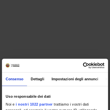
ORGANISATION
Consenso
Dettagli
Impostazioni degli annunci
In
GOVERNANCE
COMMITTEES
Uso responsabile dei dati
Noi e
i nostri 1022 partner
trattiamo i vostri dati
DEPARTMENT ADMINISTRATION OFFICES