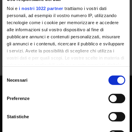
Noi e
i nostri 1022 partner
trattiamo i vostri dati
personali, ad esempio il vostro numero IP, utilizzando
tecnologie come i cookie per memorizzare e accedere
alle informazioni sul vostro dispositivo al fine di
pubblicare annunci e contenuti personalizzati, misurare
Share
gli annunci e i contenuti, ricercare il pubblico e sviluppare
i servizi. Avete la possibilità di scegliere chi utilizza i
vostri dati e per quali scopi. Le vostre scelte in materia di
privacy sono applicabili solo su questa proprietà digitale
in cui avete effettuato le vostre scelte. È possibile
Selezione
modificare o revocare il proprio consenso in qualsiasi
Necessari
del
momento dalla Dichiarazione sui cookie o facendo clic
consenso
sull'icona di attivazione della privacy.
Preferenze
Con il tuo consenso, vorremmo anche:
raccogliere informazioni sulla tua posizione
Statistiche
geografica, con un'approssimazione di qualche
FAQ - Frequently Asked Questions DSE
metro,