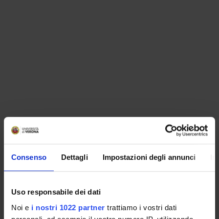
ORGANISATION
Consenso
Dettagli
Impostazioni degli annunci
In
GOVERNANCE
COMMITTEES
Uso responsabile dei dati
Noi e
i nostri 1022 partner
trattiamo i vostri dati
DEPARTMENT ADMINISTRATION OFFICES