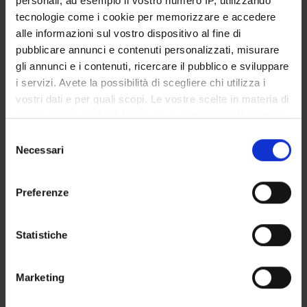
personali, ad esempio il vostro numero IP, utilizzando
STUDENT ADMINISTRATION OFFICES
tecnologie come i cookie per memorizzare e accedere
alle informazioni sul vostro dispositivo al fine di
DEPARTMENT FACILITIES
pubblicare annunci e contenuti personalizzati, misurare
gli annunci e i contenuti, ricercare il pubblico e sviluppare
RESEARCH LABORATORIES
i servizi. Avete la possibilità di scegliere chi utilizza i
vostri dati e per quali scopi. Le vostre scelte in materia di
RESEARCH CENTRES
privacy sono applicabili solo su questa proprietà digitale
in cui avete effettuato le vostre scelte. È possibile
Selezione
LIBRARIES
modificare o revocare il proprio consenso in qualsiasi
Necessari
del
momento dalla Dichiarazione sui cookie o facendo clic
SPIN OFF AND COMPANIES
consenso
sull'icona di attivazione della privacy.
Preferenze
Contacts
Con il tuo consenso, vorremmo anche:
People
raccogliere informazioni sulla tua posizione
Statistiche
Places
geografica, con un'approssimazione di qualche
metro,
Calendar
Marketing
Identificare il tuo dispositivo, scansionandolo
attivamente alla ricerca di caratteristiche specifiche