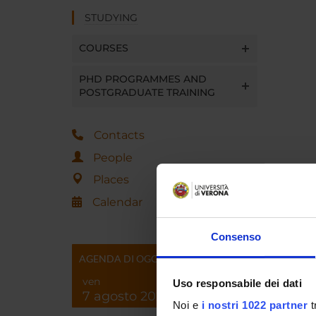
STUDYING
COURSES
PHD PROGRAMMES AND
POSTGRADUATE TRAINING
Contacts
People
Places
Calendar
Consenso
AGENDA DI OGGI
ven
Uso responsabile dei dati
7 agosto 2026
Noi e
i nostri 1022 partner
t