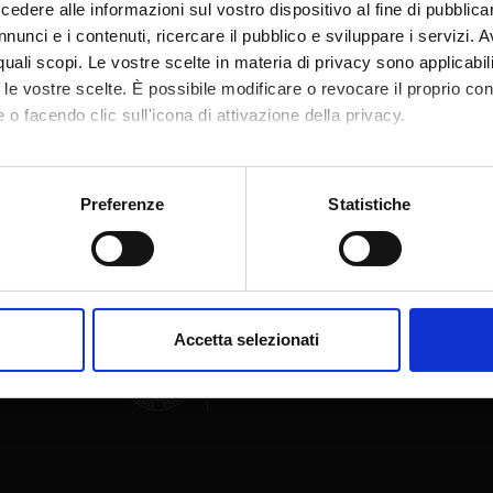
dere alle informazioni sul vostro dispositivo al fine di pubblica
nunci e i contenuti, ricercare il pubblico e sviluppare i servizi. A
r quali scopi. Le vostre scelte in materia di privacy sono applicabi
to le vostre scelte. È possibile modificare o revocare il proprio 
 o facendo clic sull'icona di attivazione della privacy.
Share
mo anche:
oni sulla tua posizione geografica, con un'approssimazione di qu
Preferenze
Statistiche
spositivo, scansionandolo attivamente alla ricerca di caratteristich
aborati i tuoi dati personali e imposta le tue preferenze nella
s
consenso in qualsiasi momento dalla Dichiarazione sui cookie.
Accetta selezionati
nalizzare contenuti ed annunci, per fornire funzionalità dei socia
inoltre informazioni sul modo in cui utilizzi il nostro sito con i n
icità e social media, i quali potrebbero combinarle con altre inform
lizzo dei loro servizi.