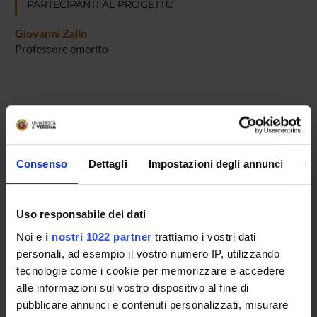
PARTECIPANTI AL PROGETTO
Giovanni Zalin
Professore emerito
ATTIVITÀ
AREE DI RICERCA
Consenso
Dettagli
Impostazioni degli annunci
In
DOTTORATI DI RICERCA
Uso responsabile dei dati
STRUTTURE
Noi e
i nostri 1022 partner
trattiamo i vostri dati
personali, ad esempio il vostro numero IP, utilizzando
BIBLIOTECHE
tecnologie come i cookie per memorizzare e accedere
CENTRI DI RICERCA
alle informazioni sul vostro dispositivo al fine di
pubblicare annunci e contenuti personalizzati, misurare