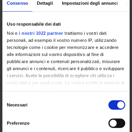
Consenso
Dettagli
Impostazioni degli annunci
In
STRUTTURE DEL DIPARTIMENTO
Uso responsabile dei dati
LABORATORI DI RICERCA
Noi e
i nostri 1022 partner
trattiamo i vostri dati
CENTRI DI RICERCA
personali, ad esempio il vostro numero IP, utilizzando
tecnologie come i cookie per memorizzare e accedere
BIBLIOTECHE
alle informazioni sul vostro dispositivo al fine di
pubblicare annunci e contenuti personalizzati, misurare
SPIN OFF E AZIENDE
gli annunci e i contenuti, ricercare il pubblico e sviluppare
i servizi. Avete la possibilità di scegliere chi utilizza i
Contatti
vostri dati e per quali scopi. Le vostre scelte in materia di
Persone
privacy sono applicabili solo su questa proprietà digitale
in cui avete effettuato le vostre scelte. È possibile
Luoghi
Selezione
modificare o revocare il proprio consenso in qualsiasi
Necessari
del
Calendario
momento dalla Dichiarazione sui cookie o facendo clic
consenso
sull'icona di attivazione della privacy.
Preferenze