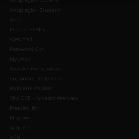
Antiplagio - Docenti
raccolto dal tuo utilizzo dei loro servizi.
Antiplagio - Studenti
Aule
Esami - ESSE3
Webmail
Password GIA
MyUnivr
Area Amministrativa
Supporto - Help Desk
Problemi Impianti
Sito DSE - Accesso riservato
Prestito libri
Missioni
Acquisti
VPN