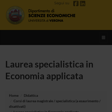
Segui su
Toggl
Laurea specialistica in
Economia applicata
Home
Didattica
Corsi di laurea magistrale / specialistica (a esaurimento /
disattivati)
Laurea specialistica in Economia applicata