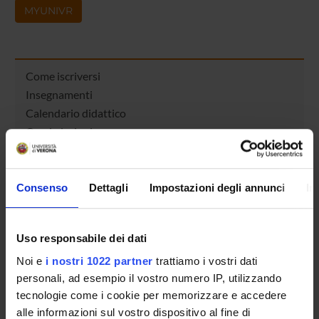
MYUNIVR
Come iscriversi
Insegnamenti
Calendario didattico
Orario lezioni
Piani didattici
Calendario esami
Bacheca avvisi
Consenso
Dettagli
Impostazioni degli annunci
In
Proposte tesi e stage
Organi collegiali e di governo
Uso responsabile dei dati
Docenti
Documenti
Noi e
i nostri 1022 partner
trattiamo i vostri dati
personali, ad esempio il vostro numero IP, utilizzando
tecnologie come i cookie per memorizzare e accedere
OFFERTA FORMATIVA
alle informazioni sul vostro dispositivo al fine di