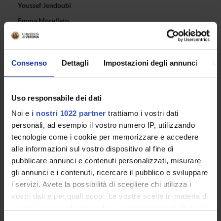
Youssef Jendoubi
Emma Morellato
Andrea Pilati
Simone Quercia
Consenso
Dettagli
Impostazioni degli annunci
In
Francesca Rossi
Uso responsabile dei dati
SEDUTE E VERBALI
Noi e
i nostri 1022 partner
trattiamo i vostri dati
personali, ad esempio il vostro numero IP, utilizzando
tecnologie come i cookie per memorizzare e accedere
alle informazioni sul vostro dispositivo al fine di
pubblicare annunci e contenuti personalizzati, misurare
ORGANIZZAZIONE
gli annunci e i contenuti, ricercare il pubblico e sviluppare
i servizi. Avete la possibilità di scegliere chi utilizza i
GOVERNANCE
vostri dati e per quali scopi. Le vostre scelte in materia di
COMMISSIONI
privacy sono applicabili solo su questa proprietà digitale
in cui avete effettuato le vostre scelte. È possibile