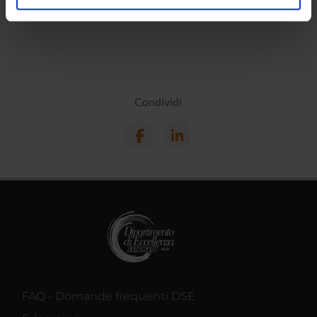
analizzare il nostro traffico. Condividiamo inoltre
informazioni sul modo in cui utilizzi il nostro sito con i
nostri partner che si occupano di analisi dei dati web,
pubblicità e social media, i quali potrebbero combinarle
con altre informazioni che hai fornito loro o che hanno
raccolto dal tuo utilizzo dei loro servizi.
Condividi
FAQ - Domande frequenti DSE