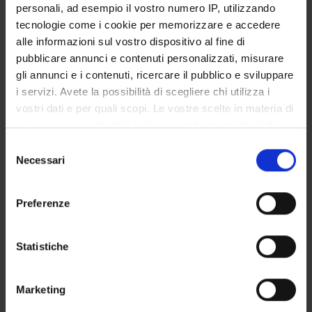
personali, ad esempio il vostro numero IP, utilizzando
SERVIZI DI SEGRETERIA STUDENTI
tecnologie come i cookie per memorizzare e accedere
alle informazioni sul vostro dispositivo al fine di
STRUTTURE DEL DIPARTIMENTO
pubblicare annunci e contenuti personalizzati, misurare
gli annunci e i contenuti, ricercare il pubblico e sviluppare
LABORATORI DI RICERCA
i servizi. Avete la possibilità di scegliere chi utilizza i
vostri dati e per quali scopi. Le vostre scelte in materia di
CENTRI DI RICERCA
privacy sono applicabili solo su questa proprietà digitale
BIBLIOTECHE
in cui avete effettuato le vostre scelte. È possibile
Selezione
modificare o revocare il proprio consenso in qualsiasi
Necessari
del
SPIN OFF E AZIENDE
momento dalla Dichiarazione sui cookie o facendo clic
consenso
sull'icona di attivazione della privacy.
Preferenze
Contatti
Con il tuo consenso, vorremmo anche:
Persone
raccogliere informazioni sulla tua posizione
Statistiche
Luoghi
geografica, con un'approssimazione di qualche
Calendario
metro,
Marketing
Identificare il tuo dispositivo, scansionandolo
attivamente alla ricerca di caratteristiche specifiche