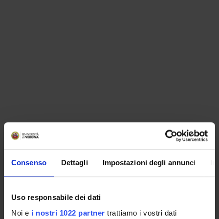
ORGANIZZAZIONE
Consenso
Dettagli
Impostazioni degli annunci
In
GOVERNANCE
COMMISSIONI
Uso responsabile dei dati
UFFICI E STRUTTURE DI SERVIZIO
Noi e
i nostri 1022 partner
trattiamo i vostri dati