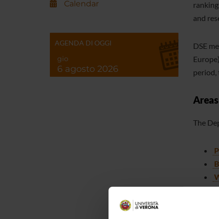
Calendar
ranking
and rese
AGENDA DI OGGI
DSE mem
Europe)
gio
6 agosto 2026
period, 
Areas
The Dep
P
B
W
E
I
H