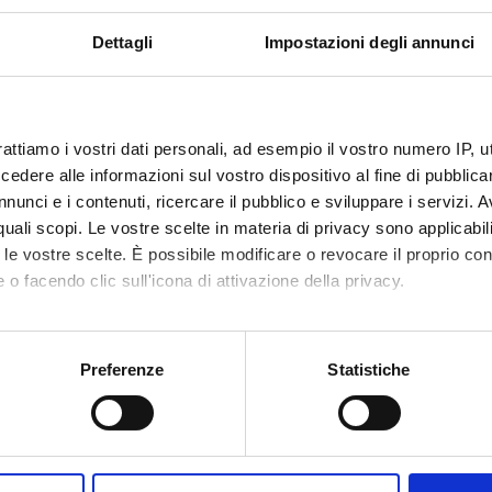
uantitative finance
(JEL: G; MSC: 91)
Dettagli
Impostazioni degli annunci
acroeconomics, international economics and development
(JEL
uantitative methods for economics
(JEL: C1-C6; MSC: 49, 60, 62
conomic history
(JEL: B, N)
rattiamo i vostri dati personali, ad esempio il vostro numero IP, 
dere alle informazioni sul vostro dispositivo al fine di pubblica
nunci e i contenuti, ricercare il pubblico e sviluppare i servizi. A
r quali scopi. Le vostre scelte in materia di privacy sono applicabi
EPARTMENT BY THE NUMBERS
to le vostre scelte. È possibile modificare o revocare il proprio 
 o facendo clic sull'icona di attivazione della privacy.
 del Dipartimento suddivise per aree di ricerca.
mo anche:
 riferimento:
2025.
oni sulla tua posizione geografica, con un'approssimazione di qu
Preferenze
Statistiche
spositivo, scansionandolo attivamente alla ricerca di caratteristich
aborati i tuoi dati personali e imposta le tue preferenze nella
s
People with expertise in this area
consenso in qualsiasi momento dalla Dichiarazione sui cookie.