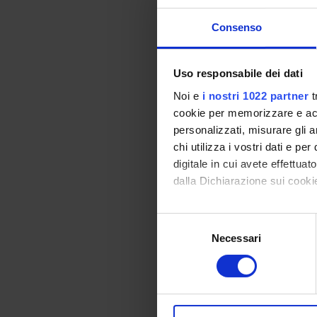
Q
Consenso
M
Q
E
Uso responsabile dei dati
Noi e
i nostri 1022 partner
t
cookie per memorizzare e acce
personalizzati, misurare gli an
chi utilizza i vostri dati e pe
D
digitale in cui avete effettua
dalla Dichiarazione sui cookie
Persone
Con il tuo consenso, vorrem
Selezione
Anno di
raccogliere informazi
Necessari
del
Identificare il tuo di
consenso
digitali).
Approfondisci come vengono el
modificare o ritirare il tuo 