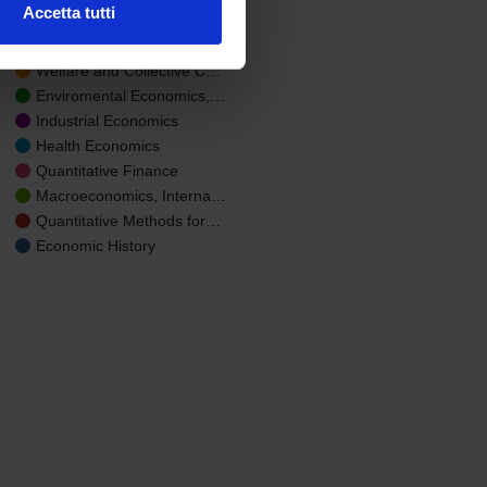
Public Policies Analysis
Accetta tutti
Behavioural and
l media e per analizzare il
Experimental Economics
ostri partner che si occupano
Welfare and Collective C…
azioni che hai fornito loro o
Enviromental Economics,…
Industrial Economics
Health Economics
Quantitative Finance
Macroeconomics, Interna…
Quantitative Methods for…
Economic History