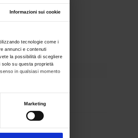
Informazioni sui cookie
: E1, E2, E3, F3, F4, O1)
, 65, 90)
utilizzando tecnologie come i
re annunci e contenuti
vete la possibilità di scegliere
li solo su questa proprietà
consenso in qualsiasi momento
alche metro,
Marketing
e specifiche (impronte
ezione dettagli
. Puoi