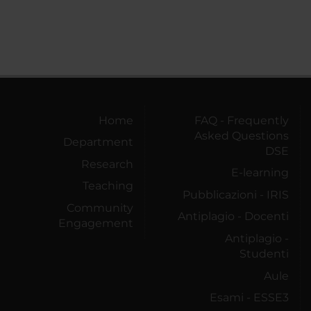
Home
FAQ - Frequently
Asked Questions
Department
DSE
Research
E-learning
Teaching
Pubblicazioni - IRIS
Community
Antiplagio - Docenti
Engagement
Antiplagio -
Studenti
Aule
Esami - ESSE3