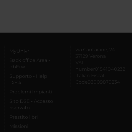
via Cantarane, 24
MyUnivr
37129 Verona
Back office Area -
VAT
dbErw
number01541040232
Italian Fiscal
Supporto - Help
Code93009870234
Desk
Problemi Impianti
Sito DSE - Accesso
riservato
Prestito libri
Missioni