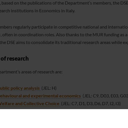
, based on the publications of the Department’s members, the DS
arch institutions in Economics in Italy.
bers regularly participate in competitive national and internationa
, often in coordination roles. Also thanks to the MUR funding as 
the DSE aims to consolidate its traditional research areas while ex
 of research
artment’s areas of research are:
ublic policy analysis
(JEL: H)
ehavioural and experimental economics
(JEL: C9, D03, E03, G03
elfare and Collective Choice
(JEL: C7, D1, D3, D6, D7, I2, I3)
nviromental Economics, Energy Economics, Sustainability and
ndustrial economics
(JEL: D2, D4, L)
ealth economics
(JEL: I1)