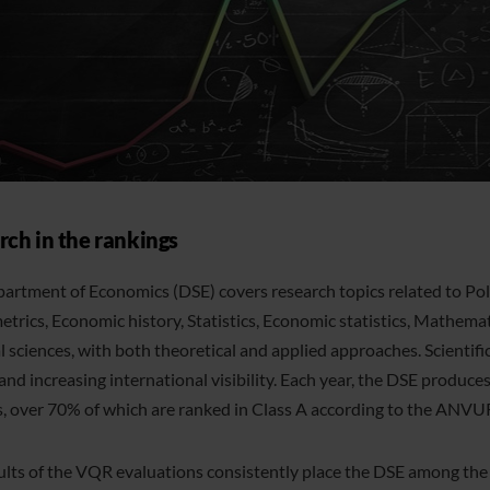
rch in the rankings
artment of Economics (DSE) covers research topics related to Poli
trics, Economic history, Statistics, Economic statistics, Mathema
al sciences, with both theoretical and applied approaches. Scientif
and increasing international visibility. Each year, the DSE produces
s, over 70% of which are ranked in Class A according to the ANVUR 
ults of the VQR evaluations consistently place the DSE among the t