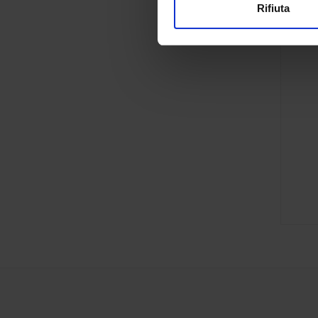
Rifiuta
Utilizziamo i cookie per perso
nostro traffico. Condividiamo 
di analisi dei dati web, pubbl
che hanno raccolto dal tuo uti