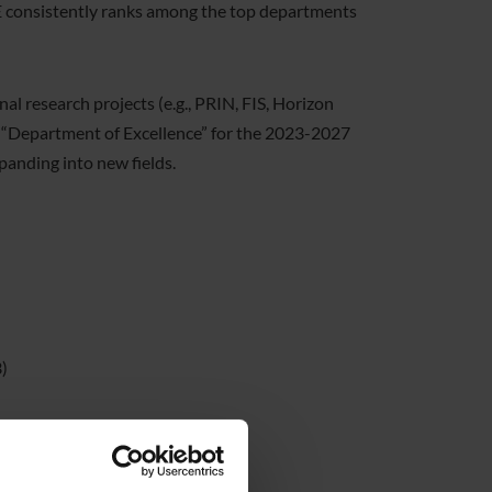
E consistently ranks among the top departments
l research projects (e.g., PRIN, FIS, Horizon
a “Department of Excellence” for the 2023-2027
panding into new fields.
)
 Development
(JEL: Q, R)