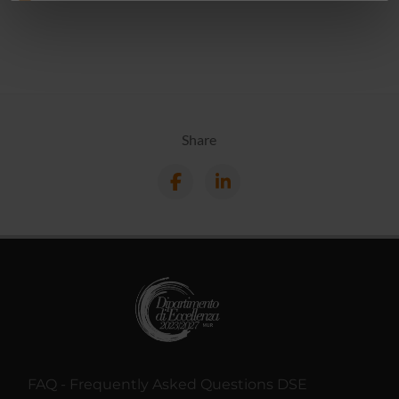
informazioni sul modo in cui utilizzi il nostro sito con i
nostri partner che si occupano di analisi dei dati web,
pubblicità e social media, i quali potrebbero combinarle
con altre informazioni che hai fornito loro o che hanno
raccolto dal tuo utilizzo dei loro servizi.
Share
FAQ - Frequently Asked Questions DSE