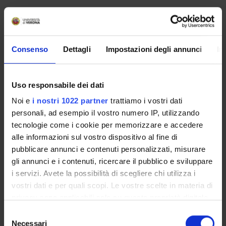
Programme Director
Consenso
Dettagli
Impostazioni degli annunci
In
Catia Scricciolo
Web page
Uso responsabile dei dati
https://linux2.dse.univr.it/ahidi2024/
Noi e
i nostri 1022 partner
trattiamo i vostri dati
Department
personali, ad esempio il vostro numero IP, utilizzando
Economics
tecnologie come i cookie per memorizzare e accedere
alle informazioni sul vostro dispositivo al fine di
pubblicare annunci e contenuti personalizzati, misurare
gli annunci e i contenuti, ricercare il pubblico e sviluppare
ORGANISATION
i servizi. Avete la possibilità di scegliere chi utilizza i
vostri dati e per quali scopi. Le vostre scelte in materia di
GOVERNANCE
privacy sono applicabili solo su questa proprietà digitale
in cui avete effettuato le vostre scelte. È possibile
Selezione
COMMITTEES
modificare o revocare il proprio consenso in qualsiasi
Necessari
del