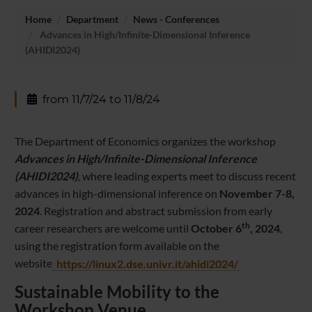
Home
Department
News - Conferences
Advances in High/Infinite-Dimensional Inference
(AHIDI2024)
from 11/7/24 to 11/8/24
The Department of Economics organizes the workshop
Advances in High/Infinite-Dimensional Inference
(AHIDI2024)
, where leading experts meet to discuss recent
advances in high-dimensional inference on
November 7-8,
2024
. Registration and abstract submission from early
th
career researchers are welcome until
October 6
, 2024
,
using the registration form available on the
website
https://linux2.dse.univr.it/ah
idi2024/
Sustainable Mobility to the
Workshop Venue