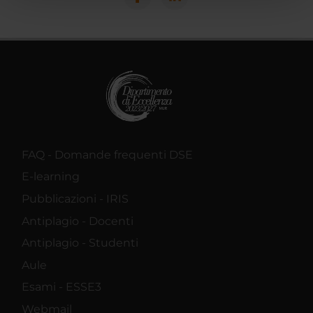
pubblicità e social media, i quali potrebbero combinarle
con altre informazioni che hai fornito loro o che hanno
raccolto dal tuo utilizzo dei loro servizi.
FAQ - Domande frequenti DSE
E-learning
Pubblicazioni - IRIS
Antiplagio - Docenti
Antiplagio - Studenti
Aule
Esami - ESSE3
Webmail