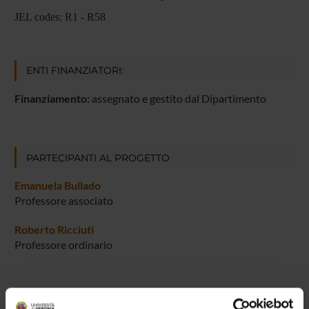
JEL codes: R1 - R58
ENTI FINANZIATORI:
Finanziamento:
assegnato e gestito dal Dipartimento
PARTECIPANTI AL PROGETTO
Emanuela Bullado
Professore associato
Roberto Ricciuti
Professore ordinario
AREE DI RICERCA COINVOLTE DAL PROGETTO