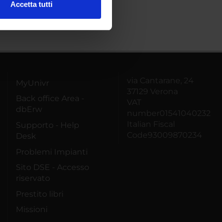
Accetta tutti
l media e per analizzare il
ostri partner che si occupano
azioni che hai fornito loro o
via Cantarane, 24
MyUnivr
37129 Verona
Back office Area -
VAT
dbErw
number01541040232
Italian Fiscal
Supporto - Help
Code93009870234
Desk
Problemi Impianti
Sito DSE - Accesso
riservato
Prestito libri
Missioni