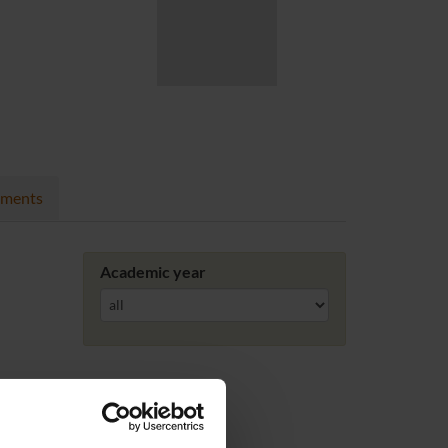
nments
Academic year