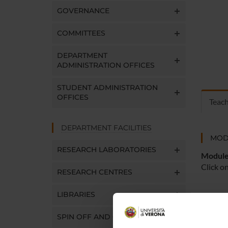
GOVERNANCE
COMMITTEES
DEPARTMENT
ADMINISTRATION OFFICES
STUDENT ADMINISTRATION
OFFICES
Teac
DEPARTMENT FACILITIES
MOD
RESEARCH LABORATORIES
Modules
Click o
RESEARCH CENTRES
LIBRARIES
SPIN OFF AND COMPANIES