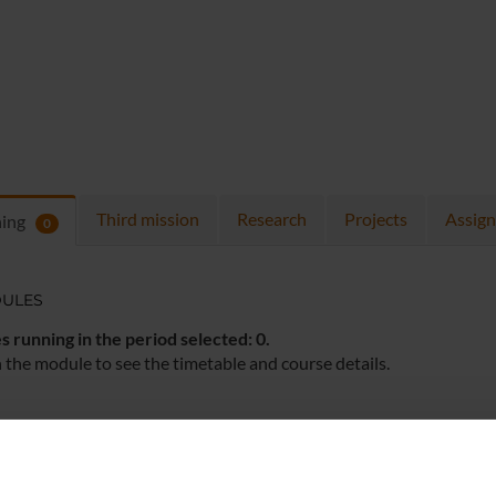
Third mission
Research
Projects
Assig
hing
0
ULES
 running in the period selected:
0
.
n the module to see the timetable and course details.