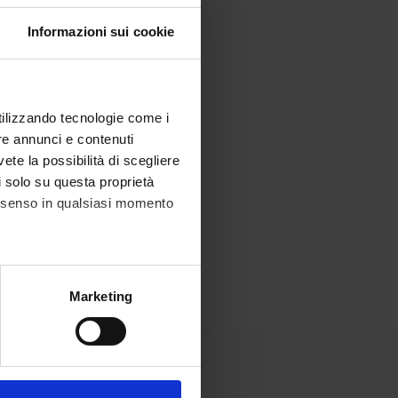
Informazioni sui cookie
utilizzando tecnologie come i
re annunci e contenuti
vete la possibilità di scegliere
li solo su questa proprietà
consenso in qualsiasi momento
alche metro,
Marketing
e specifiche (impronte
ezione dettagli
. Puoi