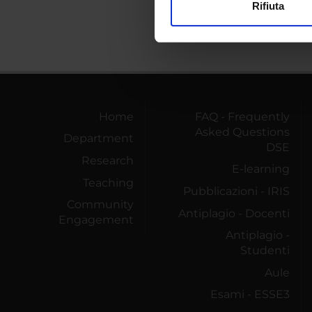
Rifiuta
Utilizziamo i cookie per perso
nostro traffico. Condividiamo 
di analisi dei dati web, pubbl
che hanno raccolto dal tuo uti
Home
FAQ - Frequently
Asked Questions
Department
DSE
Research
E-learning
Teaching
Pubblicazioni - IRIS
Community
Antiplagio - Docenti
Engagement
Antiplagio -
Studenti
Aule
Esami - ESSE3