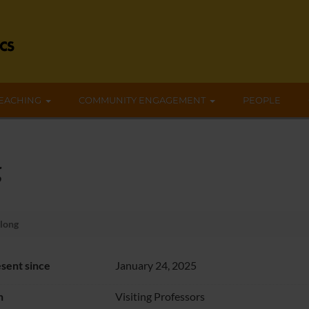
EACHING
COMMUNITY ENGAGEMENT
PEOPLE
g
long
sent since
January 24, 2025
n
Visiting Professors