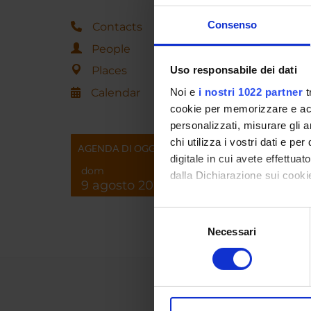
Consenso
Contacts
People
Places
Uso responsabile dei dati
Calendar
Noi e
i nostri 1022 partner
t
cookie per memorizzare e acce
personalizzati, misurare gli an
chi utilizza i vostri dati e pe
AGENDA DI OGGI
digitale in cui avete effettua
dom
dalla Dichiarazione sui cookie
9 agosto 2026
Con il tuo consenso, vorrem
Selezione
raccogliere informazi
Necessari
del
Identificare il tuo di
consenso
digitali).
Approfondisci come vengono el
modificare o ritirare il tuo 