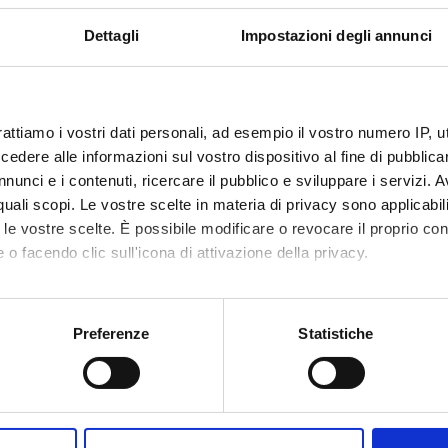
Dettagli
Impostazioni degli annunci
rattiamo i vostri dati personali, ad esempio il vostro numero IP, 
dere alle informazioni sul vostro dispositivo al fine di pubblica
nunci e i contenuti, ricercare il pubblico e sviluppare i servizi. A
r quali scopi. Le vostre scelte in materia di privacy sono applicabi
to le vostre scelte. È possibile modificare o revocare il proprio 
 o facendo clic sull'icona di attivazione della privacy.
mo anche:
oni sulla tua posizione geografica, con un'approssimazione di qu
Preferenze
Statistiche
spositivo, scansionandolo attivamente alla ricerca di caratteristich
aborati i tuoi dati personali e imposta le tue preferenze nella
s
Share
consenso in qualsiasi momento dalla Dichiarazione sui cookie.