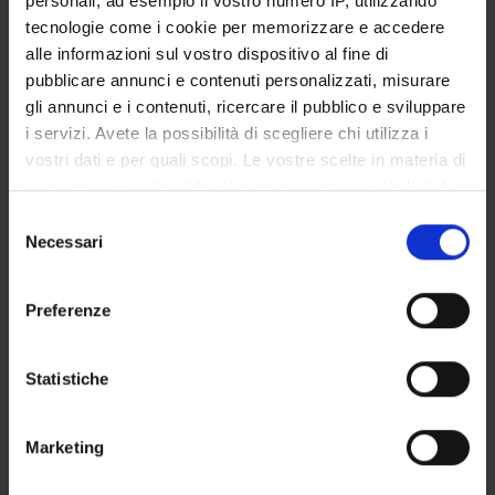
personali, ad esempio il vostro numero IP, utilizzando
STUDENT ADMINISTRATION OFFICES
tecnologie come i cookie per memorizzare e accedere
alle informazioni sul vostro dispositivo al fine di
DEPARTMENT FACILITIES
pubblicare annunci e contenuti personalizzati, misurare
gli annunci e i contenuti, ricercare il pubblico e sviluppare
RESEARCH LABORATORIES
i servizi. Avete la possibilità di scegliere chi utilizza i
vostri dati e per quali scopi. Le vostre scelte in materia di
RESEARCH CENTRES
privacy sono applicabili solo su questa proprietà digitale
in cui avete effettuato le vostre scelte. È possibile
Selezione
LIBRARIES
modificare o revocare il proprio consenso in qualsiasi
Necessari
del
momento dalla Dichiarazione sui cookie o facendo clic
SPIN OFF AND COMPANIES
consenso
sull'icona di attivazione della privacy.
Preferenze
Contacts
Con il tuo consenso, vorremmo anche:
People
raccogliere informazioni sulla tua posizione
Statistiche
Places
geografica, con un'approssimazione di qualche
metro,
Calendar
Marketing
Identificare il tuo dispositivo, scansionandolo
attivamente alla ricerca di caratteristiche specifiche