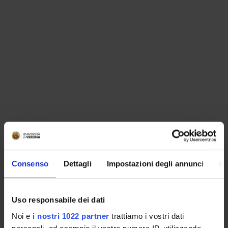
ORGANISATION
Consenso
Dettagli
Impostazioni degli annunci
In
GOVERNANCE
COMMITTEES
Uso responsabile dei dati
Noi e
i nostri 1022 partner
trattiamo i vostri dati
DEPARTMENT ADMINISTRATION OFFICES