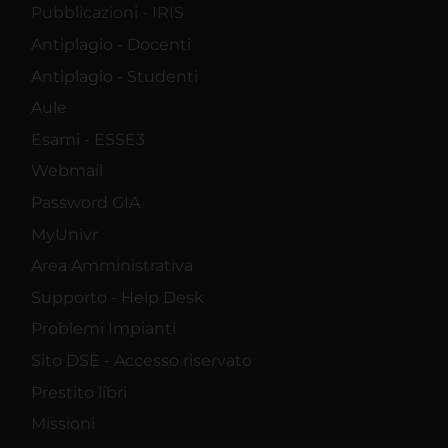
Pubblicazioni - IRIS
pubblicità e social media, i quali potrebbero combinarle
con altre informazioni che hai fornito loro o che hanno
Antiplagio - Docenti
raccolto dal tuo utilizzo dei loro servizi.
Antiplagio - Studenti
Aule
Esami - ESSE3
Webmail
Password GIA
MyUnivr
Area Amministrativa
Supporto - Help Desk
Problemi Impianti
Sito DSE - Accesso riservato
Prestito libri
Missioni