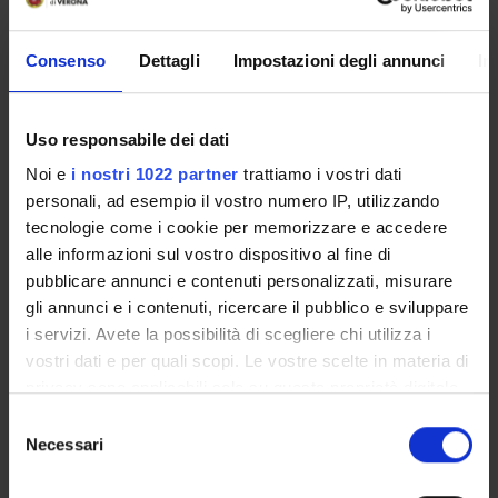
SERVIZI DI SEGRETERIA STUDENTI
Consenso
Dettagli
Impostazioni degli annunci
In
STRUTTURE DEL DIPARTIMENTO
Uso responsabile dei dati
LABORATORI DI RICERCA
Noi e
i nostri 1022 partner
trattiamo i vostri dati
CENTRI DI RICERCA
personali, ad esempio il vostro numero IP, utilizzando
tecnologie come i cookie per memorizzare e accedere
BIBLIOTECHE
alle informazioni sul vostro dispositivo al fine di
pubblicare annunci e contenuti personalizzati, misurare
SPIN OFF E AZIENDE
gli annunci e i contenuti, ricercare il pubblico e sviluppare
i servizi. Avete la possibilità di scegliere chi utilizza i
Contatti
vostri dati e per quali scopi. Le vostre scelte in materia di
Persone
privacy sono applicabili solo su questa proprietà digitale
in cui avete effettuato le vostre scelte. È possibile
Luoghi
Selezione
modificare o revocare il proprio consenso in qualsiasi
Necessari
del
Calendario
momento dalla Dichiarazione sui cookie o facendo clic
consenso
sull'icona di attivazione della privacy.