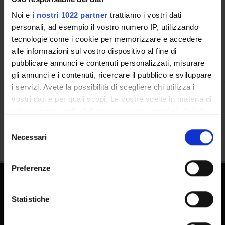
Places
Noi e
i nostri 1022 partner
trattiamo i vostri dati
Calendar
personali, ad esempio il vostro numero IP, utilizzando
tecnologie come i cookie per memorizzare e accedere
alle informazioni sul vostro dispositivo al fine di
pubblicare annunci e contenuti personalizzati, misurare
gli annunci e i contenuti, ricercare il pubblico e sviluppare
i servizi. Avete la possibilità di scegliere chi utilizza i
vostri dati e per quali scopi. Le vostre scelte in materia di
Share
privacy sono applicabili solo su questa proprietà digitale
in cui avete effettuato le vostre scelte. È possibile
Selezione
modificare o revocare il proprio consenso in qualsiasi
Necessari
del
momento dalla Dichiarazione sui cookie o facendo clic
consenso
sull'icona di attivazione della privacy.
Preferenze
Con il tuo consenso, vorremmo anche:
raccogliere informazioni sulla tua posizione
Statistiche
geografica, con un'approssimazione di qualche
metro,