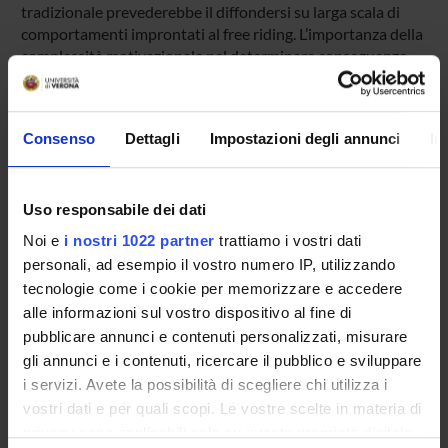
tradizionale prevederebbe il diffondersi su larga scala di
comportamenti improntati al free riding. L’importanza della
complessità motivazionale nel determinare conseguenze
economiche significative risulta evidente anche quando si
considera un fenomeno come lo spiazzamento
motivazionale (motivation crowding-out; cfr Frey e Jegen
Consenso
Dettagli
Impostazioni degli annunci
In
2001; Seabright 2002). Con tale espressione si intende fare
riferimento a quel meccanismo in forza del quale, in
determinati contesti economici, schemi di (presunta)
incentivazione imperniati sulla promessa di benefici
Uso responsabile dei dati
monetari (extrinsic motivation) finiscono per produrre in
Noi e
i nostri 1022 partner
trattiamo i vostri dati
realtà una riduzione della propensione a contribuire del
personali, ad esempio il vostro numero IP, utilizzando
soggetto (fondata invece su una motivazione intrinseca),
tecnologie come i cookie per memorizzare e accedere
determinando in ultima analisi un effetto opposto a quello
alle informazioni sul vostro dispositivo al fine di
desiderato.
pubblicare annunci e contenuti personalizzati, misurare
gli annunci e i contenuti, ricercare il pubblico e sviluppare
i servizi. Avete la possibilità di scegliere chi utilizza i
SPONSORS:
vostri dati e per quali scopi. Le vostre scelte in materia di
Funds:
assigned and managed by the department
privacy sono applicabili solo su questa proprietà digitale