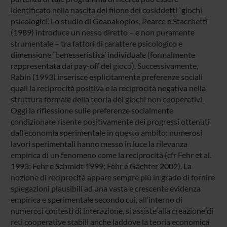
identificato nella nascita del filone dei cosiddetti `giochi
psicologici’. Lo studio di Geanakoplos, Pearce e Stacchetti
(1989) introduce un nesso diretto – e non puramente
strumentale – tra fattori di carattere psicologico e
dimensione `benesseristica’ individuale (formalmente
rappresentata dai pay-off del gioco). Successivamente,
Rabin (1993) inserisce esplicitamente preferenze sociali
quali la reciprocità positiva e la reciprocità negativa nella
struttura formale della teoria dei giochi non cooperativi.
Oggi la riflessione sulle preferenze socialmente
condizionate risente positivamente dei progressi ottenuti
dall’economia sperimentale in questo ambito: numerosi
lavori sperimentali hanno messo in luce la rilevanza
empirica di un fenomeno come la reciprocità (cfr Fehr et al.
1993; Fehr e Schmidt 1999; Fehr e Gächter 2002). La
nozione di reciprocità appare sempre più in grado di fornire
spiegazioni plausibili ad una vasta e crescente evidenza
empirica e sperimentale secondo cui, all’interno di
numerosi contesti di interazione, si assiste alla creazione di
reti cooperative stabili anche laddove la teoria economica