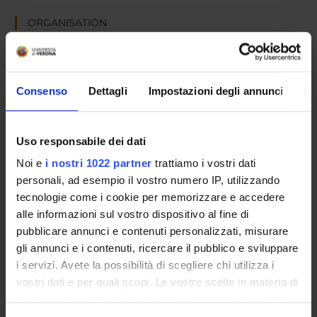
ORGANISATION
GOVERNANCE
COMMITTEES
Consenso
Dettagli
Impostazioni degli annunci
In
DEPARTMENT ADMINISTRATION OFFICES
Uso responsabile dei dati
STUDENT ADMINISTRATION OFFICES
Noi e
i nostri 1022 partner
trattiamo i vostri dati
personali, ad esempio il vostro numero IP, utilizzando
DEPARTMENT FACILITIES
tecnologie come i cookie per memorizzare e accedere
RESEARCH LABORATORIES
alle informazioni sul vostro dispositivo al fine di
pubblicare annunci e contenuti personalizzati, misurare
RESEARCH CENTRES
gli annunci e i contenuti, ricercare il pubblico e sviluppare
i servizi. Avete la possibilità di scegliere chi utilizza i
LIBRARIES
vostri dati e per quali scopi. Le vostre scelte in materia di
privacy sono applicabili solo su questa proprietà digitale
SPIN OFF AND COMPANIES
in cui avete effettuato le vostre scelte. È possibile