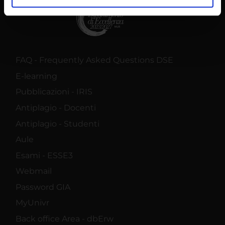
analizzare il nostro traffico. Condividiamo inoltre
informazioni sul modo in cui utilizzi il nostro sito con i
nostri partner che si occupano di analisi dei dati web,
pubblicità e social media, i quali potrebbero combinarle
con altre informazioni che hai fornito loro o che hanno
FAQ - Frequently Asked Questions DSE
raccolto dal tuo utilizzo dei loro servizi.
E-learning
Pubblicazioni - IRIS
Antiplagio - Docenti
Antiplagio - Studenti
Aule
Esami - ESSE3
Webmail
Password GIA
MyUnivr
Back office Area - dbErw