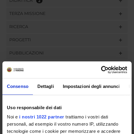
DIDATTICA
2
TERZA MISSIONE
RICERCA
PROGETTI
PUBBLICAZIONI
INCARICHI
Consenso
Dettagli
Impostazioni degli annunci
In
ORGANIZZAZIONE
Uso responsabile dei dati
GOVERNANCE
Noi e
i nostri 1022 partner
trattiamo i vostri dati
personali, ad esempio il vostro numero IP, utilizzando
COMMISSIONI
tecnologie come i cookie per memorizzare e accedere