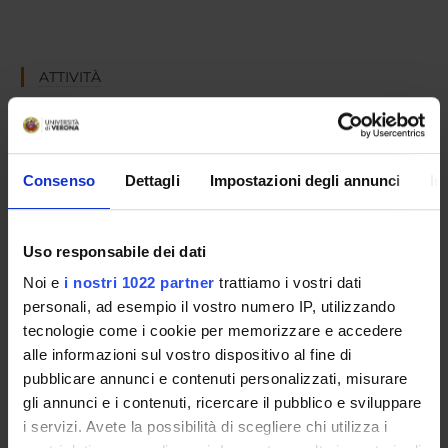
ATTIVITÀ
AREE DI RICERCA
DOTTORATI DI RICERCA
Consenso
Dettagli
Impostazioni degli annunci
In
STRUTTURE
Uso responsabile dei dati
BIBLIOTECHE
Noi e
i nostri 1022 partner
trattiamo i vostri dati
CENTRI DI RICERCA
personali, ad esempio il vostro numero IP, utilizzando
tecnologie come i cookie per memorizzare e accedere
LABORATORI DI RICERCA
alle informazioni sul vostro dispositivo al fine di
pubblicare annunci e contenuti personalizzati, misurare
SPIN OFF E AZIENDE
gli annunci e i contenuti, ricercare il pubblico e sviluppare
i servizi. Avete la possibilità di scegliere chi utilizza i
Contatti