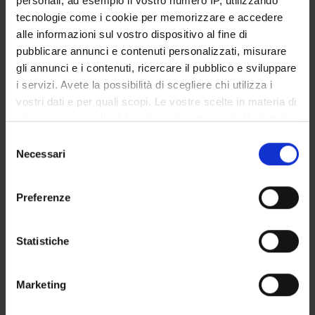
personali, ad esempio il vostro numero IP, utilizzando
STUDENT ADMINISTRATION OFFICES
tecnologie come i cookie per memorizzare e accedere
alle informazioni sul vostro dispositivo al fine di
DEPARTMENT FACILITIES
pubblicare annunci e contenuti personalizzati, misurare
gli annunci e i contenuti, ricercare il pubblico e sviluppare
RESEARCH LABORATORIES
i servizi. Avete la possibilità di scegliere chi utilizza i
vostri dati e per quali scopi. Le vostre scelte in materia di
RESEARCH CENTRES
privacy sono applicabili solo su questa proprietà digitale
in cui avete effettuato le vostre scelte. È possibile
Selezione
LIBRARIES
modificare o revocare il proprio consenso in qualsiasi
Necessari
del
momento dalla Dichiarazione sui cookie o facendo clic
SPIN OFF AND COMPANIES
consenso
sull'icona di attivazione della privacy.
Preferenze
Contacts
Con il tuo consenso, vorremmo anche:
People
raccogliere informazioni sulla tua posizione
Statistiche
Places
geografica, con un'approssimazione di qualche
metro,
Calendar
Marketing
Identificare il tuo dispositivo, scansionandolo
attivamente alla ricerca di caratteristiche specifiche