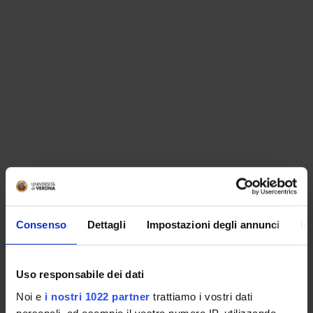
ORGANISATION
Consenso
Dettagli
Impostazioni degli annunci
In
GOVERNANCE
COMMITTEES
Uso responsabile dei dati
Noi e
i nostri 1022 partner
trattiamo i vostri dati
DEPARTMENT ADMINISTRATION OFFICES