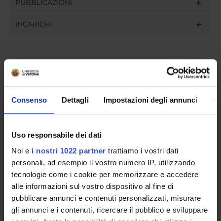
PUBBLICAZIONI
INCARICHI
ORGANIZZAZIONE
GOVERNANCE
Consenso
Dettagli
Impostazioni degli annunci
In
COMMISSIONI
Uso responsabile dei dati
UFFICI E STRUTTURE DI SERVIZIO
Noi e
i nostri 1022 partner
trattiamo i vostri dati
personali, ad esempio il vostro numero IP, utilizzando
SERVIZI DI SEGRETERIA STUDENTI
tecnologie come i cookie per memorizzare e accedere
alle informazioni sul vostro dispositivo al fine di
STRUTTURE DEL DIPARTIMENTO
pubblicare annunci e contenuti personalizzati, misurare
gli annunci e i contenuti, ricercare il pubblico e sviluppare
LABORATORI DI RICERCA