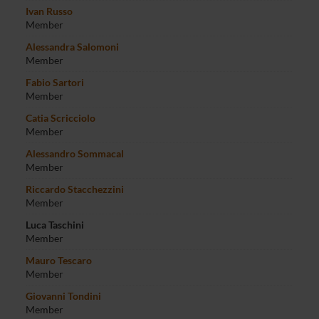
Ivan Russo
Member
Alessandra Salomoni
Member
Fabio Sartori
Member
Catia Scricciolo
Member
Alessandro Sommacal
Member
Riccardo Stacchezzini
Member
Luca Taschini
Member
Mauro Tescaro
Member
Giovanni Tondini
Member