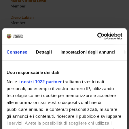
Maria Vittoria Levati
Member
Diego Lubian
Member
Gianpaolo Mariutti
Member
Martina Menon
Member
Consenso
Dettagli
Impostazioni degli annunci
In
Marco Minozzo
Member
Uso responsabile dei dati
Giorgio Mion
Member
Noi e
i nostri 1022 partner
trattiamo i vostri dati
personali, ad esempio il vostro numero IP, utilizzando
Sara Moggi
Member
tecnologie come i cookie per memorizzare e accedere
alle informazioni sul vostro dispositivo al fine di
Enrico Moretto
pubblicare annunci e contenuti personalizzati, misurare
Member
gli annunci e i contenuti, ricercare il pubblico e sviluppare
Mauro Mussini
i servizi. Avete la possibilità di scegliere chi utilizza i
Member