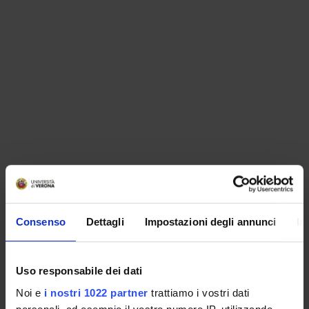
ORGANISATION
Consenso
Dettagli
Impostazioni degli annunci
In
GOVERNANCE
COMMITTEES
Uso responsabile dei dati
Noi e
i nostri 1022 partner
trattiamo i vostri dati
DEPARTMENT ADMINISTRATION OFFICES