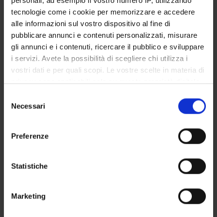
personali, ad esempio il vostro numero IP, utilizzando
STUDENT ADMINISTRATION OFFICES
tecnologie come i cookie per memorizzare e accedere
alle informazioni sul vostro dispositivo al fine di
DEPARTMENT FACILITIES
pubblicare annunci e contenuti personalizzati, misurare
gli annunci e i contenuti, ricercare il pubblico e sviluppare
RESEARCH LABORATORIES
i servizi. Avete la possibilità di scegliere chi utilizza i
vostri dati e per quali scopi. Le vostre scelte in materia di
RESEARCH CENTRES
privacy sono applicabili solo su questa proprietà digitale
in cui avete effettuato le vostre scelte. È possibile
Selezione
LIBRARIES
modificare o revocare il proprio consenso in qualsiasi
Necessari
del
momento dalla Dichiarazione sui cookie o facendo clic
SPIN OFF AND COMPANIES
consenso
sull'icona di attivazione della privacy.
Preferenze
Contacts
Con il tuo consenso, vorremmo anche:
People
raccogliere informazioni sulla tua posizione
Statistiche
Places
geografica, con un'approssimazione di qualche
metro,
Calendar
Marketing
Identificare il tuo dispositivo, scansionandolo
attivamente alla ricerca di caratteristiche specifiche