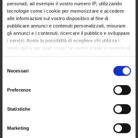
personali, ad esempio il vostro numero IP, utilizzando
SERVIZI DI SEGRETERIA STUDENTI
tecnologie come i cookie per memorizzare e accedere
alle informazioni sul vostro dispositivo al fine di
STRUTTURE DEL DIPARTIMENTO
pubblicare annunci e contenuti personalizzati, misurare
gli annunci e i contenuti, ricercare il pubblico e sviluppare
LABORATORI DI RICERCA
i servizi. Avete la possibilità di scegliere chi utilizza i
vostri dati e per quali scopi. Le vostre scelte in materia di
CENTRI DI RICERCA
privacy sono applicabili solo su questa proprietà digitale
BIBLIOTECHE
in cui avete effettuato le vostre scelte. È possibile
Selezione
modificare o revocare il proprio consenso in qualsiasi
Necessari
del
SPIN OFF E AZIENDE
momento dalla Dichiarazione sui cookie o facendo clic
consenso
sull'icona di attivazione della privacy.
Preferenze
Contatti
Con il tuo consenso, vorremmo anche:
Persone
raccogliere informazioni sulla tua posizione
Statistiche
Luoghi
geografica, con un'approssimazione di qualche
Calendario
metro,
Marketing
Identificare il tuo dispositivo, scansionandolo
attivamente alla ricerca di caratteristiche specifiche