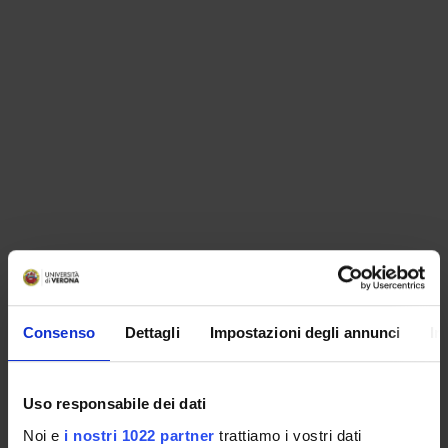
ORGANIZZAZIONE
Consenso
Dettagli
Impostazioni degli annunci
In
GOVERNANCE
COMMISSIONI
Uso responsabile dei dati
UFFICI E STRUTTURE DI SERVIZIO
Noi e
i nostri 1022 partner
trattiamo i vostri dati