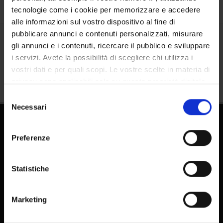
tecnologie come i cookie per memorizzare e accedere
alle informazioni sul vostro dispositivo al fine di
pubblicare annunci e contenuti personalizzati, misurare
gli annunci e i contenuti, ricercare il pubblico e sviluppare
Share
i servizi. Avete la possibilità di scegliere chi utilizza i
vostri dati e per quali scopi. Le vostre scelte in materia di
privacy sono applicabili solo su questa proprietà digitale
in cui avete effettuato le vostre scelte. È possibile
Selezione
modificare o revocare il proprio consenso in qualsiasi
Necessari
del
momento dalla Dichiarazione sui cookie o facendo clic
consenso
sull'icona di attivazione della privacy.
Preferenze
Con il tuo consenso, vorremmo anche:
raccogliere informazioni sulla tua posizione
Statistiche
geografica, con un'approssimazione di qualche
FAQ - Frequently Asked Questions DSE
metro,
Marketing
E-learning
Identificare il tuo dispositivo, scansionandolo
attivamente alla ricerca di caratteristiche specifiche
Pubblicazioni - IRIS