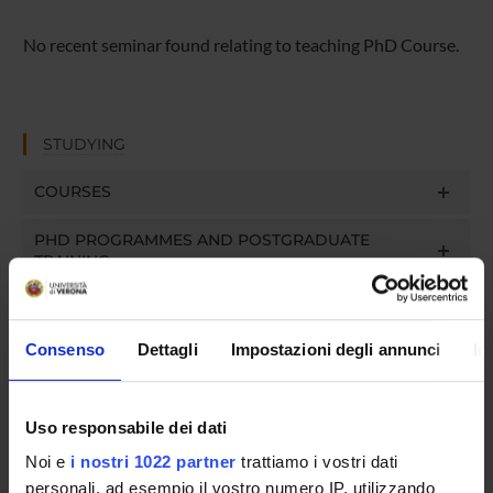
No recent seminar found relating to teaching PhD Course.
STUDYING
COURSES
PHD PROGRAMMES AND POSTGRADUATE
TRAINING
Contacts
Consenso
Dettagli
Impostazioni degli annunci
In
People
Places
Calendar
Uso responsabile dei dati
Noi e
i nostri 1022 partner
trattiamo i vostri dati
personali, ad esempio il vostro numero IP, utilizzando