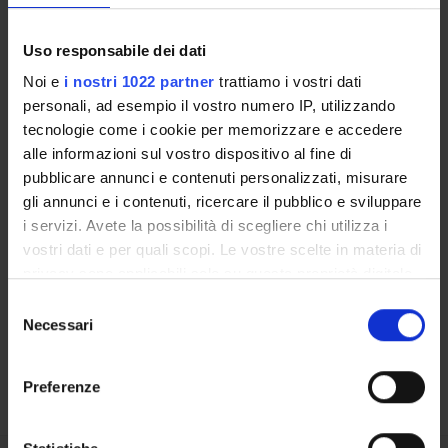
DEPARTMENT FACILITIES
RESEARCH LABORATORIES
Uso responsabile dei dati
Noi e
i nostri 1022 partner
trattiamo i vostri dati
RESEARCH CENTRES
personali, ad esempio il vostro numero IP, utilizzando
tecnologie come i cookie per memorizzare e accedere
LIBRARIES
alle informazioni sul vostro dispositivo al fine di
pubblicare annunci e contenuti personalizzati, misurare
SPIN OFF AND COMPANIES
gli annunci e i contenuti, ricercare il pubblico e sviluppare
i servizi. Avete la possibilità di scegliere chi utilizza i
Contacts
vostri dati e per quali scopi. Le vostre scelte in materia di
People
privacy sono applicabili solo su questa proprietà digitale
Places
in cui avete effettuato le vostre scelte. È possibile
Selezione
modificare o revocare il proprio consenso in qualsiasi
Calendar
Necessari
del
momento dalla Dichiarazione sui cookie o facendo clic
consenso
sull'icona di attivazione della privacy.
Preferenze
Con il tuo consenso, vorremmo anche:
raccogliere informazioni sulla tua posizione