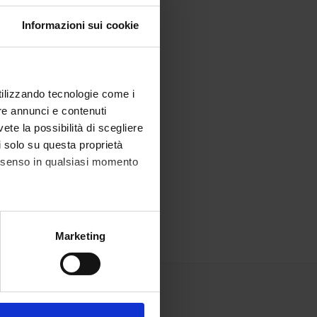
Informazioni sui cookie
utilizzando tecnologie come i
re annunci e contenuti
vete la possibilità di scegliere
li solo su questa proprietà
consenso in qualsiasi momento
alche metro,
Marketing
e specifiche (impronte
ezione dettagli
. Puoi