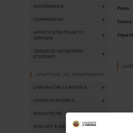
GOVERNANCE
Piano
COMMISSIONI
Stanza
UFFICI E STRUTTURE DI
Dipart
SERVIZIO
SERVIZI DI SEGRETERIA
STUDENTI
LUOG
STRUTTURE DEL DIPARTIMENTO
LABORATORI DI RICERCA
CENTRI DI RICERCA
BIBLIOTECHE
SPIN OFF E AZIENDE