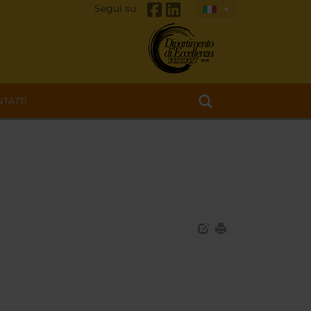
Segui su
TATTI