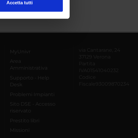
Accetta tutti
l media e per analizzare il
ostri partner che si occupano
azioni che hai fornito loro o
via Cantarane, 24
MyUnivr
37129 Verona
Area
Partita
Amministrativa
IVA01541040232
Codice
Supporto - Help
Fiscale93009870234
Desk
Problemi Impianti
Sito DSE - Accesso
riservato
Prestito libri
Missioni