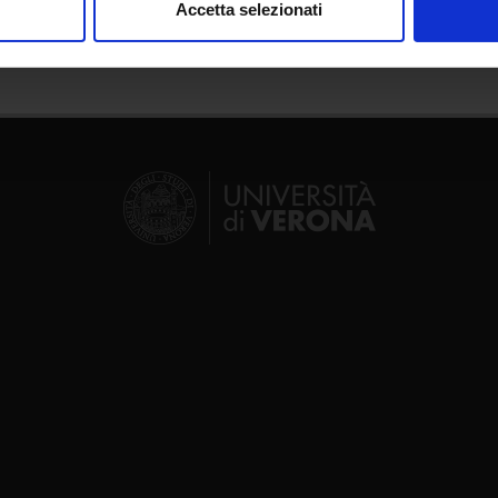
Accetta selezionati
nalizzare contenuti ed annunci, per fornire funzionalità dei socia
inoltre informazioni sul modo in cui utilizzi il nostro sito con i n
icità e social media, i quali potrebbero combinarle con altre inform
lizzo dei loro servizi.