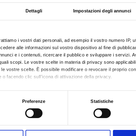
Dettagli
Impostazioni degli annunci
rattiamo i vostri dati personali, ad esempio il vostro numero IP, 
dere alle informazioni sul vostro dispositivo al fine di pubblica
nunci e i contenuti, ricercare il pubblico e sviluppare i servizi. A
r quali scopi. Le vostre scelte in materia di privacy sono applicabi
to le vostre scelte. È possibile modificare o revocare il proprio 
 o facendo clic sull'icona di attivazione della privacy.
mo anche:
oni sulla tua posizione geografica, con un'approssimazione di qu
Preferenze
Statistiche
spositivo, scansionandolo attivamente alla ricerca di caratteristich
aborati i tuoi dati personali e imposta le tue preferenze nella
s
Condividi
consenso in qualsiasi momento dalla Dichiarazione sui cookie.