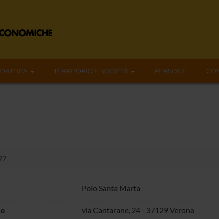
IDATTICA
TERRITORIO E SOCIETÀ
PERSONE
CON
.77
Polo Santa Marta
zo
via Cantarane, 24 - 37129 Verona