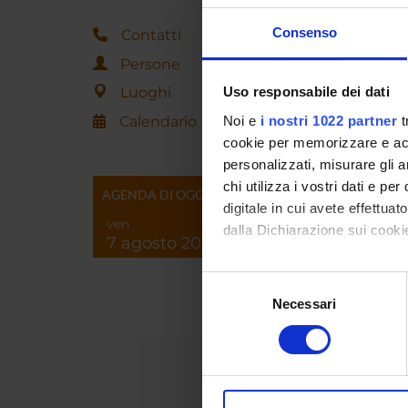
Consenso
Contatti
Persone
Luoghi
Uso responsabile dei dati
Calendario
Noi e
i nostri 1022 partner
t
cookie per memorizzare e acce
personalizzati, misurare gli an
chi utilizza i vostri dati e pe
AGENDA DI OGGI
digitale in cui avete effettua
ven
dalla Dichiarazione sui cookie
7 agosto 2026
Con il tuo consenso, vorrem
Selezione
raccogliere informazi
Necessari
del
Identificare il tuo di
consenso
digitali).
Approfondisci come vengono el
modificare o ritirare il tuo 