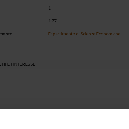
1
1.77
imento
Dipartimento di Scienze Economiche
HI DI INTERESSE