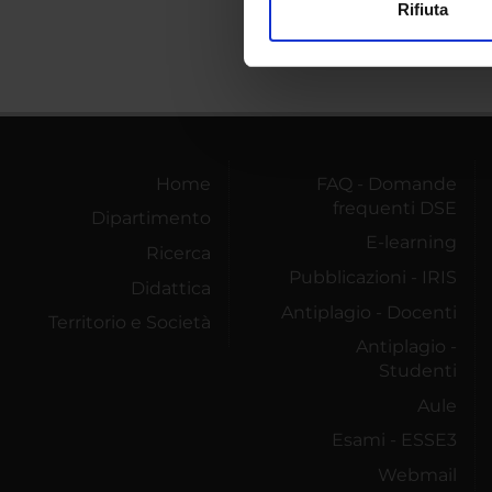
Rifiuta
Utilizziamo i cookie per perso
nostro traffico. Condividiamo 
di analisi dei dati web, pubbl
che hanno raccolto dal tuo uti
Home
FAQ - Domande
frequenti DSE
Dipartimento
E-learning
Ricerca
Pubblicazioni - IRIS
Didattica
Antiplagio - Docenti
Territorio e Società
Antiplagio -
Studenti
Aule
Esami - ESSE3
Webmail