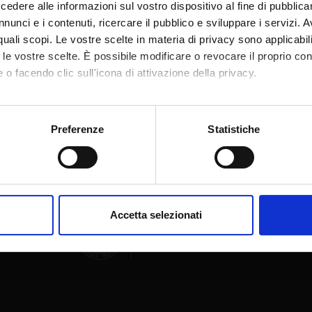
dere alle informazioni sul vostro dispositivo al fine di pubblica
nunci e i contenuti, ricercare il pubblico e sviluppare i servizi. A
r quali scopi. Le vostre scelte in materia di privacy sono applicabi
to le vostre scelte. È possibile modificare o revocare il proprio 
 o facendo clic sull'icona di attivazione della privacy.
Condividi
mo anche:
oni sulla tua posizione geografica, con un'approssimazione di qu
Preferenze
Statistiche
spositivo, scansionandolo attivamente alla ricerca di caratteristich
aborati i tuoi dati personali e imposta le tue preferenze nella
s
consenso in qualsiasi momento dalla Dichiarazione sui cookie.
Accetta selezionati
nalizzare contenuti ed annunci, per fornire funzionalità dei socia
inoltre informazioni sul modo in cui utilizzi il nostro sito con i n
icità e social media, i quali potrebbero combinarle con altre inform
lizzo dei loro servizi.