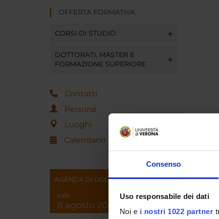
OFFERTA FORMATIVA
CORSI DI STUDIO
DOTTORATI, MASTER E
FORMAZIONE SUPERIORE
Contatti
Persone
Luoghi
Calendario
Consenso
AGENDA DI OGGI
sab
Uso responsabile dei dati
8 agosto 2026
Noi e
i nostri 1022 partner
t