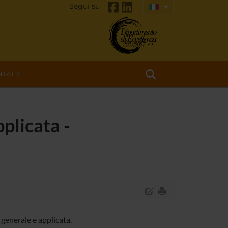
Segui su
TATTI
pplicata -
generale e applicata.