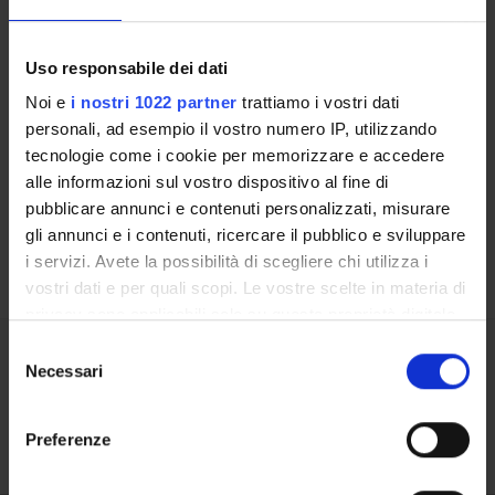
PHD PROGRAMMES AND POSTGRADUATE
TRAINING
Uso responsabile dei dati
Contacts
Noi e
i nostri 1022 partner
trattiamo i vostri dati
People
personali, ad esempio il vostro numero IP, utilizzando
tecnologie come i cookie per memorizzare e accedere
Places
alle informazioni sul vostro dispositivo al fine di
Calendar
pubblicare annunci e contenuti personalizzati, misurare
gli annunci e i contenuti, ricercare il pubblico e sviluppare
i servizi. Avete la possibilità di scegliere chi utilizza i
vostri dati e per quali scopi. Le vostre scelte in materia di
privacy sono applicabili solo su questa proprietà digitale
in cui avete effettuato le vostre scelte. È possibile
Selezione
modificare o revocare il proprio consenso in qualsiasi
Necessari
Share
del
momento dalla Dichiarazione sui cookie o facendo clic
consenso
sull'icona di attivazione della privacy.
Preferenze
Con il tuo consenso, vorremmo anche: