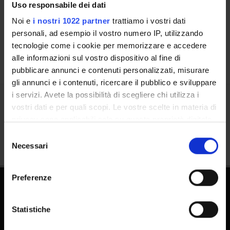
Uso responsabile dei dati
Places
Noi e
i nostri 1022 partner
trattiamo i vostri dati
Calendar
personali, ad esempio il vostro numero IP, utilizzando
tecnologie come i cookie per memorizzare e accedere
alle informazioni sul vostro dispositivo al fine di
pubblicare annunci e contenuti personalizzati, misurare
gli annunci e i contenuti, ricercare il pubblico e sviluppare
i servizi. Avete la possibilità di scegliere chi utilizza i
vostri dati e per quali scopi. Le vostre scelte in materia di
Share
privacy sono applicabili solo su questa proprietà digitale
in cui avete effettuato le vostre scelte. È possibile
Selezione
modificare o revocare il proprio consenso in qualsiasi
Necessari
del
momento dalla Dichiarazione sui cookie o facendo clic
consenso
sull'icona di attivazione della privacy.
Preferenze
Con il tuo consenso, vorremmo anche:
raccogliere informazioni sulla tua posizione
Statistiche
geografica, con un'approssimazione di qualche