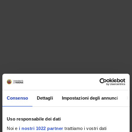
ORGANIZZAZIONE
Consenso
Dettagli
Impostazioni degli annunci
In
GOVERNANCE
COMMISSIONI
Uso responsabile dei dati
UFFICI E STRUTTURE DI SERVIZIO
Noi e
i nostri 1022 partner
trattiamo i vostri dati