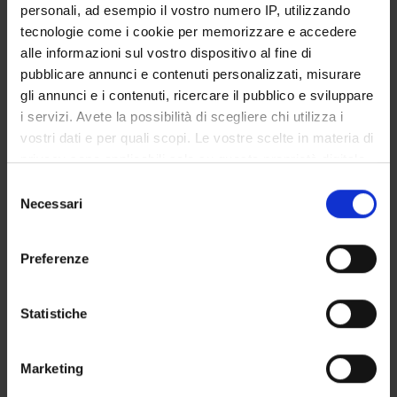
personali, ad esempio il vostro numero IP, utilizzando
SERVIZI DI SEGRETERIA STUDENTI
tecnologie come i cookie per memorizzare e accedere
alle informazioni sul vostro dispositivo al fine di
STRUTTURE DEL DIPARTIMENTO
pubblicare annunci e contenuti personalizzati, misurare
gli annunci e i contenuti, ricercare il pubblico e sviluppare
LABORATORI DI RICERCA
i servizi. Avete la possibilità di scegliere chi utilizza i
vostri dati e per quali scopi. Le vostre scelte in materia di
CENTRI DI RICERCA
privacy sono applicabili solo su questa proprietà digitale
BIBLIOTECHE
in cui avete effettuato le vostre scelte. È possibile
Selezione
modificare o revocare il proprio consenso in qualsiasi
Necessari
del
SPIN OFF E AZIENDE
momento dalla Dichiarazione sui cookie o facendo clic
consenso
sull'icona di attivazione della privacy.
Preferenze
Contatti
Con il tuo consenso, vorremmo anche:
Persone
raccogliere informazioni sulla tua posizione
Statistiche
Luoghi
geografica, con un'approssimazione di qualche
Calendario
metro,
Marketing
Identificare il tuo dispositivo, scansionandolo
attivamente alla ricerca di caratteristiche specifiche