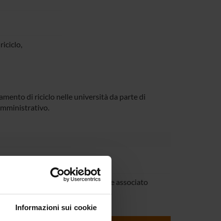
iciclo,
mento di riciclo nelle università da parte di
amministrativo.
Sallaku
golo
Professore associato
Informazioni sui cookie