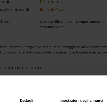
menti
Management
abili (o referenti
Bonfanti Angelo
chiave
raccolta differenziata, comportamento di r
comunicazione
tto di ricerca si propone di esaminare l'atteggiamento e il comporta
tipologie di utenti tra cui studenti e personale docente e tecnico-
ECIPANTI AL PROGETTO
a Baratta
Rezarta 
Bonfanti
Professore associato
Vania Vi
Dettagli
Impostazioni degli annunci