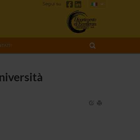
Segui su
TATTI
niversità