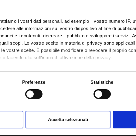
DI RICERCA COINVOLTE DAL PROGETTO
ne dei servizi
ce management
rattiamo i vostri dati personali, ad esempio il vostro numero IP, 
dere alle informazioni sul vostro dispositivo al fine di pubblica
nunci e i contenuti, ricercare il pubblico e sviluppare i servizi. A
r quali scopi. Le vostre scelte in materia di privacy sono applicabi
to le vostre scelte. È possibile modificare o revocare il proprio 
 o facendo clic sull'icona di attivazione della privacy.
mo anche:
oni sulla tua posizione geografica, con un'approssimazione di qu
Preferenze
Statistiche
spositivo, scansionandolo attivamente alla ricerca di caratteristich
Condividi
aborati i tuoi dati personali e imposta le tue preferenze nella
s
consenso in qualsiasi momento dalla Dichiarazione sui cookie.
Accetta selezionati
nalizzare contenuti ed annunci, per fornire funzionalità dei socia
inoltre informazioni sul modo in cui utilizzi il nostro sito con i n