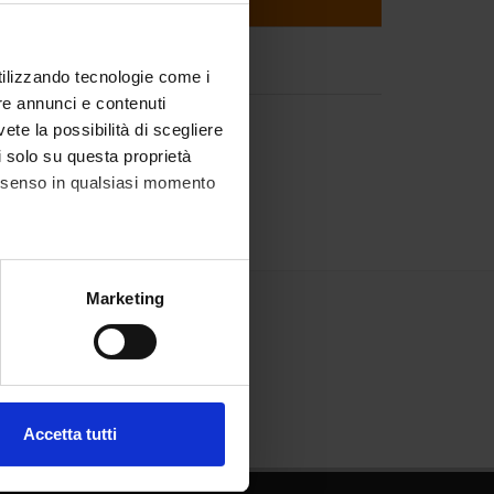
utilizzando tecnologie come i
re annunci e contenuti
vete la possibilità di scegliere
li solo su questa proprietà
consenso in qualsiasi momento
alche metro,
Marketing
e specifiche (impronte
ezione dettagli
. Puoi
Accetta tutti
l media e per analizzare il
ostri partner che si occupano