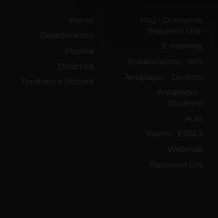
di analisi dei dati web, pubbl
che hanno raccolto dal tuo uti
Home
FAQ - Domande
frequenti DSE
Dipartimento
E-learning
Ricerca
Pubblicazioni - IRIS
Didattica
Antiplagio - Docenti
Territorio e Società
Antiplagio -
Studenti
Aule
Esami - ESSE3
Webmail
Password GIA