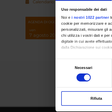
Calendario
AREE 
Uso responsabile dei dati
Gestio
Servi
Noi e
i nostri 1022 partner
t
AGENDA DI OGGI
cookie per memorizzare e acce
personalizzati, misurare gli an
ven
7 agosto 2026
chi utilizza i vostri dati e pe
digitale in cui avete effettua
dalla Dichiarazione sui cookie
Con il tuo consenso, vorrem
Selezione
raccogliere informazi
Necessari
del
Identificare il tuo di
consenso
digitali).
Approfondisci come vengono el
modificare o ritirare il tuo 
Rifiuta
Utilizziamo i cookie per perso
nostro traffico. Condividiamo 