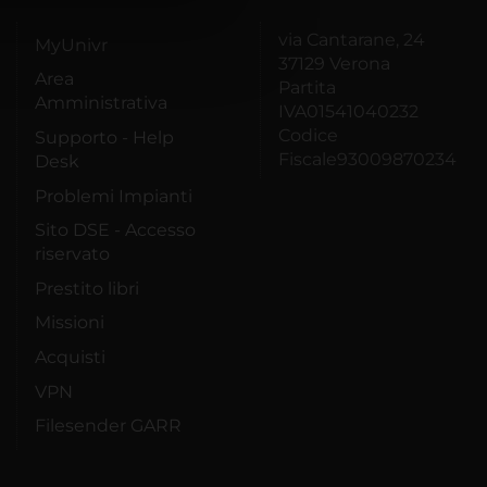
azioni che hai fornito loro o
via Cantarane, 24
MyUnivr
37129 Verona
Area
Partita
Amministrativa
IVA01541040232
Codice
Supporto - Help
Fiscale93009870234
Desk
Problemi Impianti
Sito DSE - Accesso
riservato
Prestito libri
Missioni
Acquisti
VPN
Filesender GARR