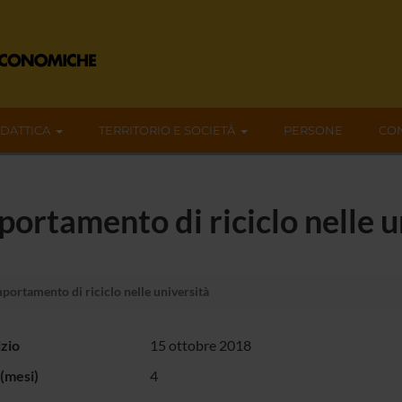
IDATTICA
TERRITORIO E SOCIETÀ
PERSONE
CON
rtamento di riciclo nelle u
ortamento di riciclo nelle università
izio
15 ottobre 2018
(mesi)
4