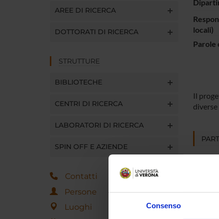
Diparti
AREE DI RICERCA
Respons
locali)
DOTTORATI DI RICERCA
Parole 
STRUTTURE
BIBLIOTECHE
Il proge
CENTRI DI RICERCA
diverse 
LABORATORI DI RICERCA
PART
SPIN OFF E AZIENDE
Rossell
Contatti
Angelo 
Persone
Consenso
Luoghi