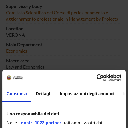
Supervisory body
Comitato Scientifico del Corso di perfezionamento e
aggiornamento professionale in Management by Projects
Location
VERONA
Main Department
Economics
Macro area
Law and Economics
Subject area
Economics
Consenso
Dettagli
Impostazioni degli annunci
In
Uso responsabile dei dati
Overview
Noi e
i nostri 1022 partner
trattiamo i vostri dati
Enrolment Policy