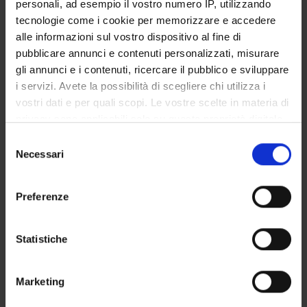
personali, ad esempio il vostro numero IP, utilizzando
Degree Programme
tecnologie come i cookie per memorizzare e accedere
Courses
alle informazioni sul vostro dispositivo al fine di
Notices
pubblicare annunci e contenuti personalizzati, misurare
Governing bodies
gli annunci e i contenuti, ricercare il pubblico e sviluppare
i servizi. Avete la possibilità di scegliere chi utilizza i
vostri dati e per quali scopi. Le vostre scelte in materia di
STUDYING
privacy sono applicabili solo su questa proprietà digitale
COURSES
in cui avete effettuato le vostre scelte. È possibile
Selezione
modificare o revocare il proprio consenso in qualsiasi
Necessari
del
PHD PROGRAMMES AND POSTGRADUATE
momento dalla Dichiarazione sui cookie o facendo clic
consenso
TRAINING
sull'icona di attivazione della privacy.
Preferenze
Contacts
Con il tuo consenso, vorremmo anche:
People
raccogliere informazioni sulla tua posizione
Statistiche
geografica, con un'approssimazione di qualche
Places
metro,
Calendar
Marketing
Identificare il tuo dispositivo, scansionandolo
attivamente alla ricerca di caratteristiche specifiche