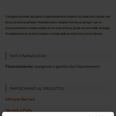
Il progetto prevede una parte di approfondimento empirico da realizzarsi tramite una
borsa di ricerca dal titolo “Homelessness: insights from focus groups”, per la
programmazione e realizzazione di una serie di focus group sul tema delle strategie
di adattamento al contesto urbano e sociale delle persone senza fissa dimora.
ENTI FINANZIATORI:
Finanziamento:
assegnato e gestito dal Dipartimento
PARTECIPANTI AL PROGETTO
Michele Bertani
Veronica Polin
Professore associato