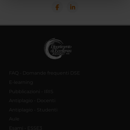
nostri partner che si occupano di analisi dei dati web,
pubblicità e social media, i quali potrebbero combinarle
con altre informazioni che hai fornito loro o che hanno
raccolto dal tuo utilizzo dei loro servizi.
FAQ - Domande frequenti DSE
E-learning
Pubblicazioni - IRIS
Antiplagio - Docenti
Antiplagio - Studenti
Aule
Esami - ESSE3