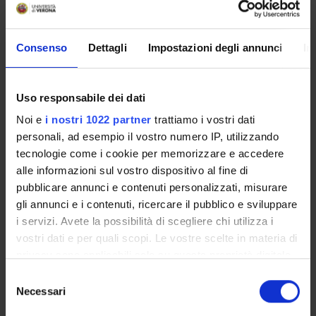
Consenso
Dettagli
Impostazioni degli annunci
In
AREE DI RICERCA COINVOLTE DAL PROGETTO
Economia dell’ambiente, dell’energia e dello sviluppo territori
Agricultural and Natural Resource Economics; Environmental
Uso responsabile dei dati
Noi e
i nostri 1022 partner
trattiamo i vostri dati
personali, ad esempio il vostro numero IP, utilizzando
tecnologie come i cookie per memorizzare e accedere
alle informazioni sul vostro dispositivo al fine di
ATTIVITÀ
pubblicare annunci e contenuti personalizzati, misurare
gli annunci e i contenuti, ricercare il pubblico e sviluppare
AREE DI RICERCA
i servizi. Avete la possibilità di scegliere chi utilizza i
vostri dati e per quali scopi. Le vostre scelte in materia di
DOTTORATI DI RICERCA
privacy sono applicabili solo su questa proprietà digitale
in cui avete effettuato le vostre scelte. È possibile
STRUTTURE
Selezione
modificare o revocare il proprio consenso in qualsiasi
Necessari
del
BIBLIOTECHE
momento dalla Dichiarazione sui cookie o facendo clic
consenso