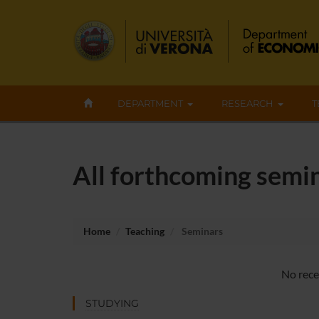
DEPARTMENT
RESEARCH
T
All forthcoming semin
Home
Teaching
Seminars
No rece
STUDYING