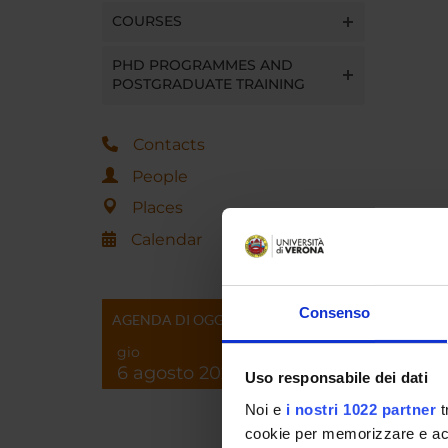
COURSES
PHD PROGRAMMES AND
POSTGRADUATE TRAINING
Contacts
People
Places
Calendar
Consenso
AGENDA DI OGGI
gio
6 agosto 2026
Uso responsabile dei dati
Noi e
i nostri 1022 partner
t
cookie per memorizzare e acce