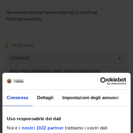
No recent seminar found relating to teaching
Macroeconomics.
STUDYING
COURSES
PHD PROGRAMMES AND POSTGRADUATE
TRAINING
Contacts
Consenso
Dettagli
Impostazioni degli annunci
In
People
Places
Uso responsabile dei dati
Calendar
Noi e
i nostri 1022 partner
trattiamo i vostri dati