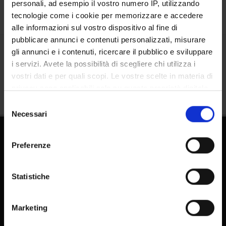
personali, ad esempio il vostro numero IP, utilizzando
tecnologie come i cookie per memorizzare e accedere
alle informazioni sul vostro dispositivo al fine di
pubblicare annunci e contenuti personalizzati, misurare
gli annunci e i contenuti, ricercare il pubblico e sviluppare
Share
i servizi. Avete la possibilità di scegliere chi utilizza i
vostri dati e per quali scopi. Le vostre scelte in materia di
privacy sono applicabili solo su questa proprietà digitale
in cui avete effettuato le vostre scelte. È possibile
Selezione
modificare o revocare il proprio consenso in qualsiasi
Necessari
del
momento dalla Dichiarazione sui cookie o facendo clic
consenso
sull'icona di attivazione della privacy.
Preferenze
Con il tuo consenso, vorremmo anche:
raccogliere informazioni sulla tua posizione
Statistiche
geografica, con un'approssimazione di qualche
FAQ - Frequently Asked Questions DSE
metro,
Marketing
Identificare il tuo dispositivo, scansionandolo
E-learning
attivamente alla ricerca di caratteristiche specifiche