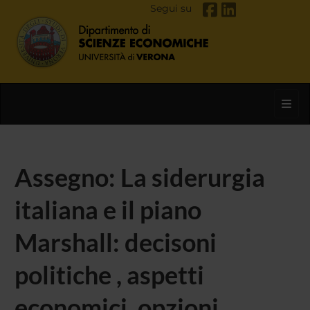
Segui su
Toggl
Assegno: La siderurgia
italiana e il piano
Marshall: decisoni
politiche , aspetti
economici, opzioni