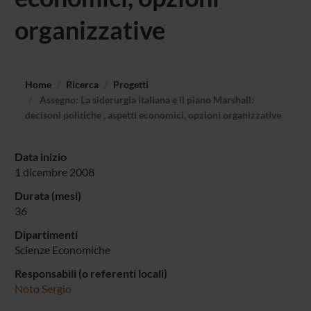
organizzative
Home
Ricerca
Progetti
Assegno: La siderurgia italiana e il piano Marshall:
decisoni politiche , aspetti economici, opzioni organizzative
Data inizio
1 dicembre 2008
Durata (mesi)
36
Dipartimenti
Scienze Economiche
Responsabili (o referenti locali)
Noto Sergio