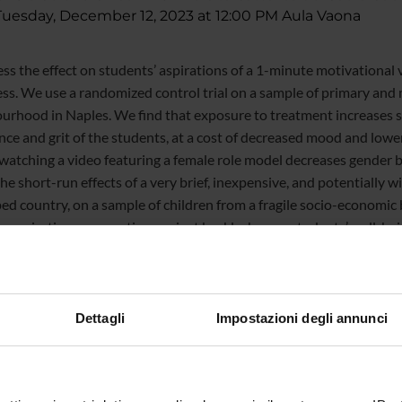
esday, December 12, 2023 at 12:00 PM Aula Vaona
ss the effect on students’ aspirations of a 1-minute motivational v
ess. We use a randomized control trial on a sample of primary and
urhood in Naples. We find that exposure to treatment increases sc
nce and grit of the students, at a cost of decreased mood and low
, watching a video featuring a female role model decreases gender 
e short-run effects of a very brief, inexpensive, and potentially w
ed country, on a sample of children from a fragile socio-economic
g aspirations, we caution against backlashes on students’ well-bei
Dettagli
Impostazioni degli annunci
mme Director
Maurizio Malpede
l reference