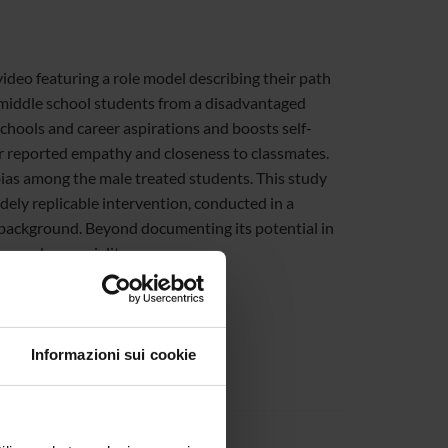
ideo featuring a role model describing their path
 middle school students from a disadvantaged
hools and career aspirations and boosts self-
er reported empathy and closeness to classmates.
bias among the male treated students. This study
idely replicable intervention, conducted in a
 background. Beyond documenting its potential in
ng and prosociality.
Informazioni sui cookie