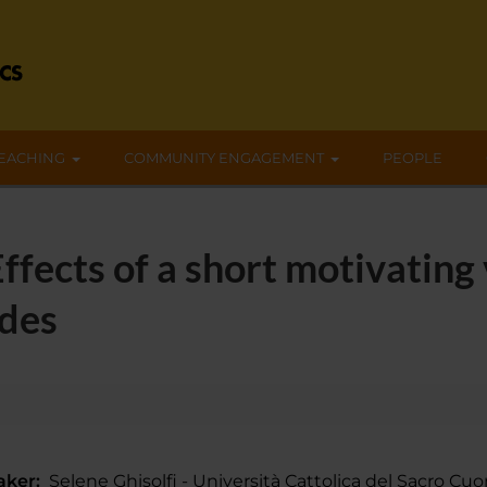
EACHING
COMMUNITY ENGAGEMENT
PEOPLE
fects of a short motivating 
udes
aker:
Selene Ghisolfi - Università Cattolica del Sacro Cuo