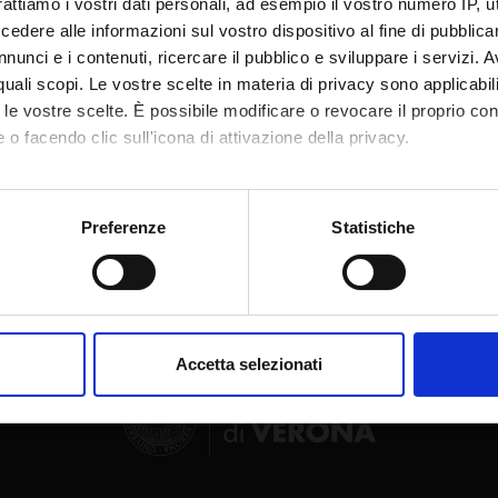
rattiamo i vostri dati personali, ad esempio il vostro numero IP, 
tion date
September 11, 2023
dere alle informazioni sul vostro dispositivo al fine di pubblica
nunci e i contenuti, ricercare il pubblico e sviluppare i servizi. A
r quali scopi. Le vostre scelte in materia di privacy sono applicabi
to le vostre scelte. È possibile modificare o revocare il proprio 
 o facendo clic sull'icona di attivazione della privacy.
Share
mo anche:
oni sulla tua posizione geografica, con un'approssimazione di qu
Preferenze
Statistiche
spositivo, scansionandolo attivamente alla ricerca di caratteristich
aborati i tuoi dati personali e imposta le tue preferenze nella
s
consenso in qualsiasi momento dalla Dichiarazione sui cookie.
Accetta selezionati
nalizzare contenuti ed annunci, per fornire funzionalità dei socia
inoltre informazioni sul modo in cui utilizzi il nostro sito con i n
icità e social media, i quali potrebbero combinarle con altre inform
lizzo dei loro servizi.