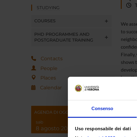
Tu
STUDYING
COURSES
We asse
to succ
PHD PROGRAMMES AND
neighbo
POSTGRADUATE TRAINING
confide
Finally
Contacts
shows th
People
develop
boostin
Places
Calendar
Consenso
AGENDA DI OGGI
Progra
sab
8 agosto 2026
Uso responsabile dei dati
Externa