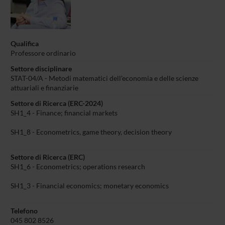
Qualifica
Professore ordinario
Settore disciplinare
STAT-04/A - Metodi matematici dell'economia e delle scienze
attuariali e finanziarie
Settore di Ricerca (ERC-2024)
SH1_4 - Finance; financial markets
SH1_8 - Econometrics, game theory, decision theory
Settore di Ricerca (ERC)
SH1_6 - Econometrics; operations research
SH1_3 - Financial economics; monetary economics
Telefono
045 802 8526