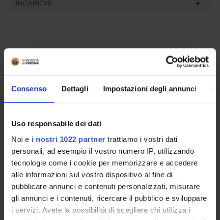
INCARICHI
ORGANIZZAZIONE
GOVERNANCE
Consenso
Dettagli
Impostazioni degli annunci
In
COMMISSIONI
UFFICI E STRUTTURE DI SERVIZIO
Uso responsabile dei dati
Noi e
i nostri 1022 partner
trattiamo i vostri dati
SERVIZI DI SEGRETERIA STUDENTI
personali, ad esempio il vostro numero IP, utilizzando
tecnologie come i cookie per memorizzare e accedere
STRUTTURE DEL DIPARTIMENTO
alle informazioni sul vostro dispositivo al fine di
pubblicare annunci e contenuti personalizzati, misurare
LABORATORI DI RICERCA
gli annunci e i contenuti, ricercare il pubblico e sviluppare
CENTRI DI RICERCA
i servizi. Avete la possibilità di scegliere chi utilizza i