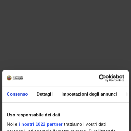
ORGANISATION
Consenso
Dettagli
Impostazioni degli annunci
In
GOVERNANCE
COMMITTEES
Uso responsabile dei dati
Noi e
i nostri 1022 partner
trattiamo i vostri dati
DEPARTMENT ADMINISTRATION OFFICES