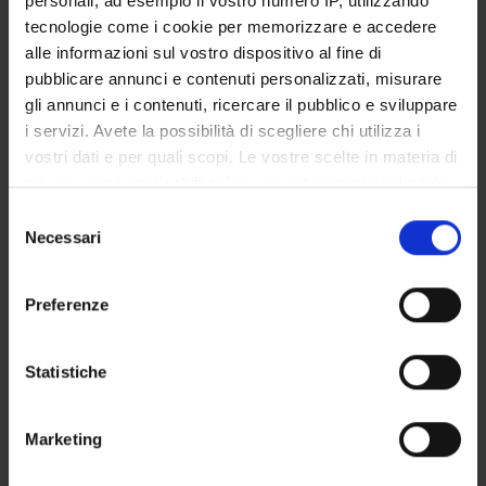
personali, ad esempio il vostro numero IP, utilizzando
STUDENT ADMINISTRATION OFFICES
tecnologie come i cookie per memorizzare e accedere
alle informazioni sul vostro dispositivo al fine di
DEPARTMENT FACILITIES
pubblicare annunci e contenuti personalizzati, misurare
gli annunci e i contenuti, ricercare il pubblico e sviluppare
RESEARCH LABORATORIES
i servizi. Avete la possibilità di scegliere chi utilizza i
vostri dati e per quali scopi. Le vostre scelte in materia di
RESEARCH CENTRES
privacy sono applicabili solo su questa proprietà digitale
in cui avete effettuato le vostre scelte. È possibile
Selezione
LIBRARIES
modificare o revocare il proprio consenso in qualsiasi
Necessari
del
momento dalla Dichiarazione sui cookie o facendo clic
SPIN OFF AND COMPANIES
consenso
sull'icona di attivazione della privacy.
Preferenze
Contacts
Con il tuo consenso, vorremmo anche:
People
raccogliere informazioni sulla tua posizione
Statistiche
Places
geografica, con un'approssimazione di qualche
metro,
Calendar
Marketing
Identificare il tuo dispositivo, scansionandolo
attivamente alla ricerca di caratteristiche specifiche