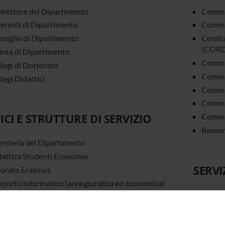
Direttore del Dipartimento
Commis
erenti di Dipartimento
Commis
siglio di Dipartimento
Comita
(CORD
nta di Dipartimento
Commis
legi di Dottorato
Commi
legi Didattici
Commis
Commi
ICI E STRUTTURE DI SERVIZIO
Commis
Resear
reteria del Dipartimento
attica Studenti Economia
SERVI
torato Erasmus
porto informatico (area giuridica ed economica)
Didatt
Tutora
Post L