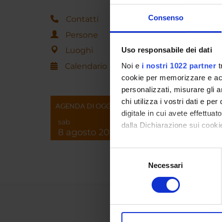
Consenso
Contatti
Persone
Luoghi
Uso responsabile dei dati
Calendario
Noi e
i nostri 1022 partner
t
cookie per memorizzare e acce
personalizzati, misurare gli an
chi utilizza i vostri dati e pe
AGENDA DI OGGI
digitale in cui avete effettua
sab
dalla Dichiarazione sui cookie
8 agosto 2026
Con il tuo consenso, vorrem
Selezione
raccogliere informazi
Necessari
del
Identificare il tuo di
consenso
digitali).
Approfondisci come vengono el
modificare o ritirare il tuo 