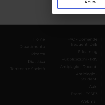
Rifiuta
Utilizziamo i cookie per perso
nostro traffico. Condividiamo 
di analisi dei dati web, pubbl
che hanno raccolto dal tuo uti
Home
FAQ - Domande
frequenti DSE
Dipartimento
E-learning
Ricerca
Pubblicazioni - IRIS
Didattica
Antiplagio - Docenti
Territorio e Società
Antiplagio -
Studenti
Aule
Esami - ESSE3
Webmail