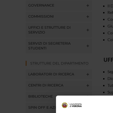
GOVERNANCE
Il 
Ref
COMMISSIONI
Con
Giu
UFFICI E STRUTTURE DI
SERVIZIO
Col
Col
SERVIZI DI SEGRETERIA
STUDENTI
UFF
STRUTTURE DEL DIPARTIMENTO
Seg
LABORATORI DI RICERCA
Did
Tu
CENTRI DI RICERCA
Sup
BIBLIOTECHE
SPIN OFF E AZIENDE