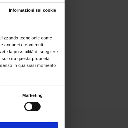
ato di Ricerca
Informazioni sui cookie
Frequently Asked Questions
utilizzando tecnologie come i
re annunci e contenuti
vete la possibilità di scegliere
li solo su questa proprietà
consenso in qualsiasi momento
alche metro,
Marketing
e specifiche (impronte
ezione dettagli
. Puoi