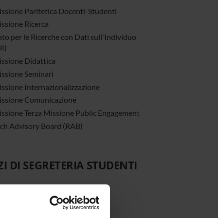
sione Paritetica Docenti-Studenti
sione Ricerca
to per le Ricerche con Dati sull'Individuo
I)
sione Didattica
ssione Seminari
sione Internazionalizzazione
ssione Comunicazione
sione Terza Missione Public Engagement
ch Advisory Board (RAB)
ZI DI SEGRETERIA STUDENTI
ica Studenti Economia
to Erasmus
aurea e Formazione Insegnanti