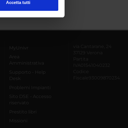
Accetta tutti
l media e per analizzare il
ostri partner che si occupano
azioni che hai fornito loro o
via Cantarane, 24
MyUnivr
37129 Verona
Area
Partita
Amministrativa
IVA01541040232
Codice
Supporto - Help
Fiscale93009870234
Desk
Problemi Impianti
Sito DSE - Accesso
riservato
Prestito libri
Missioni