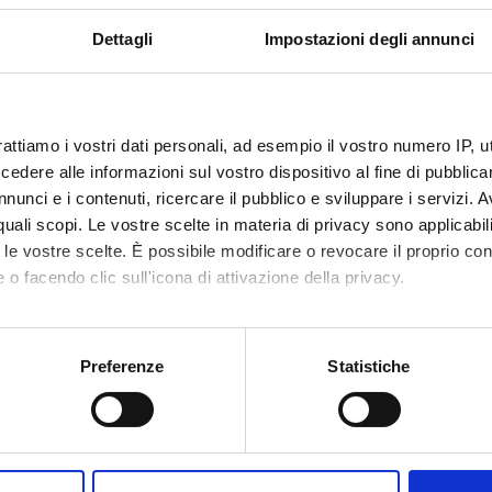
Dottor
Dettagli
Impostazioni degli annunci
FAQ - 
rattiamo i vostri dati personali, ad esempio il vostro numero IP, 
dere alle informazioni sul vostro dispositivo al fine di pubblica
nunci e i contenuti, ricercare il pubblico e sviluppare i servizi. A
r quali scopi. Le vostre scelte in materia di privacy sono applicabi
to le vostre scelte. È possibile modificare o revocare il proprio 
 o facendo clic sull'icona di attivazione della privacy.
mo anche:
oni sulla tua posizione geografica, con un'approssimazione di qu
Preferenze
Statistiche
spositivo, scansionandolo attivamente alla ricerca di caratteristich
aborati i tuoi dati personali e imposta le tue preferenze nella
s
Condividi
consenso in qualsiasi momento dalla Dichiarazione sui cookie.