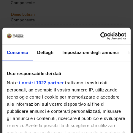
Componente
Diego Lubian
Componente
Gianpaolo Mariutti
Componente
Martina Menon
Componente
Consenso
Dettagli
Impostazioni degli annunci
In
Marco Minozzo
Componente
Uso responsabile dei dati
Giorgio Mion
Componente
Noi e
i nostri 1022 partner
trattiamo i vostri dati
Sara Moggi
personali, ad esempio il vostro numero IP, utilizzando
Componente
tecnologie come i cookie per memorizzare e accedere
Enrico Moretto
alle informazioni sul vostro dispositivo al fine di
Membro
pubblicare annunci e contenuti personalizzati, misurare
Mauro Mussini
gli annunci e i contenuti, ricercare il pubblico e sviluppare
Componente
i servizi. Avete la possibilità di scegliere chi utilizza i
vostri dati e per quali scopi. Le vostre scelte in materia di
Chiara Nardi