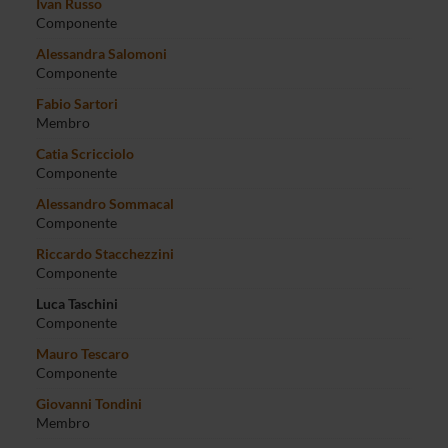
Ivan Russo
Componente
Alessandra Salomoni
Componente
Fabio Sartori
Membro
Catia Scricciolo
Componente
Alessandro Sommacal
Componente
Riccardo Stacchezzini
Componente
Luca Taschini
Componente
Mauro Tescaro
Componente
Giovanni Tondini
Membro