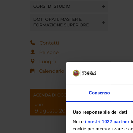
CORSI DI STUDIO
DOTTORATI, MASTER E
FORMAZIONE SUPERIORE
Contatti
Persone
Luoghi
Calendario
Consenso
AGENDA DI OGGI
dom
9 agosto 2026
Uso responsabile dei dati
Noi e
i nostri 1022 partner
t
cookie per memorizzare e acce