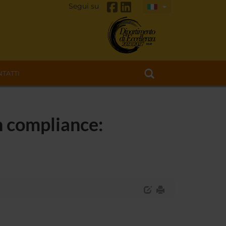
Segui su
TATTI
n compliance: