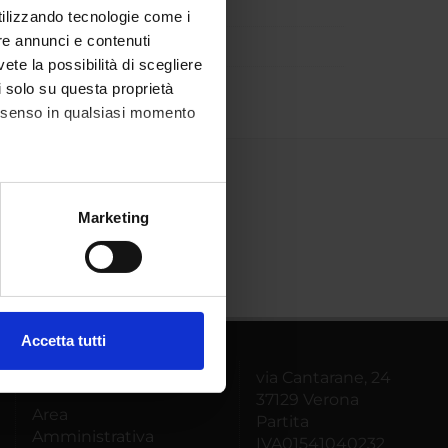
utilizzando tecnologie come i
re annunci e contenuti
vete la possibilità di scegliere
li solo su questa proprietà
consenso in qualsiasi momento
alche metro,
Marketing
e specifiche (impronte
ezione dettagli
. Puoi
Accetta tutti
l media e per analizzare il
via Cantarane, 24
MyUnivr
ostri partner che si occupano
37129 Verona
azioni che hai fornito loro o
Area
Partita
Amministrativa
IVA01541040232