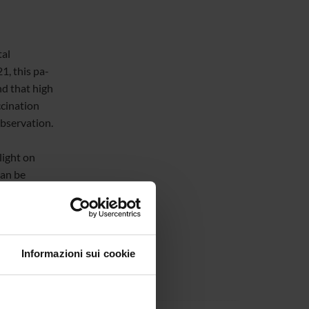
tal
1, this pa-
nd that high
ccination
observation.
light on
can be
Informazioni sui cookie