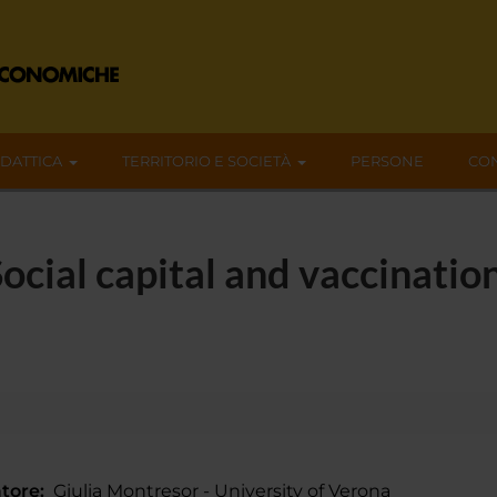
IDATTICA
TERRITORIO E SOCIETÀ
PERSONE
CON
cial capital and vaccinatio
tore:
Giulia Montresor - University of Verona