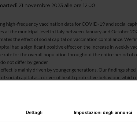
rtedì 21 novembre 2023 alle ore 12.00
ing high-frequency vaccination data for COVID-19 and social capi
s at the municipal level in Italy between January and October 202
mates the effect of social capital on vaccination compliance. We fi
apital had a significant positive effect on the increase in weekly va
e rate for the overall population throughout the entire period of 
 do not differ by gender
 effect is mainly driven by younger generations. Our findings shed 
 of social capital as a driver of health protective behaviour, which 
ed on by public health campaigns and health intervetions.
Dettagli
Impostazioni degli annunci
te
Maurizio Malpede