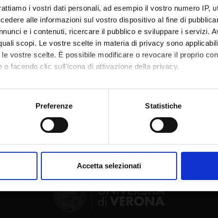
te esterno
rattiamo i vostri dati personali, ad esempio il vostro numero IP, 
dere alle informazioni sul vostro dispositivo al fine di pubblica
bblicazione
11 settembre 2023
nunci e i contenuti, ricercare il pubblico e sviluppare i servizi. A
r quali scopi. Le vostre scelte in materia di privacy sono applicabi
to le vostre scelte. È possibile modificare o revocare il proprio 
 o facendo clic sull'icona di attivazione della privacy.
mo anche:
Condividi
oni sulla tua posizione geografica, con un'approssimazione di qu
Preferenze
Statistiche
spositivo, scansionandolo attivamente alla ricerca di caratteristich
aborati i tuoi dati personali e imposta le tue preferenze nella
s
consenso in qualsiasi momento dalla Dichiarazione sui cookie.
Accetta selezionati
nalizzare contenuti ed annunci, per fornire funzionalità dei socia
inoltre informazioni sul modo in cui utilizzi il nostro sito con i n
icità e social media, i quali potrebbero combinarle con altre inform
lizzo dei loro servizi.