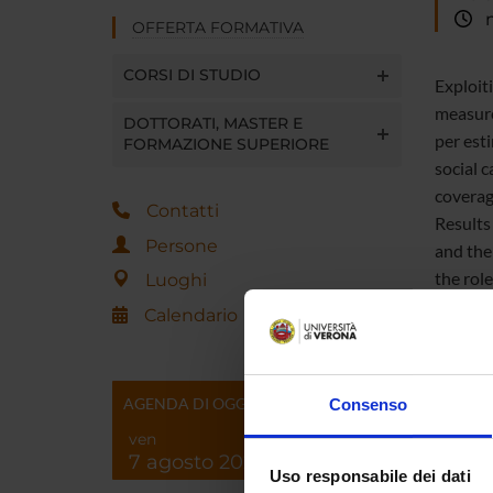
ma
OFFERTA FORMATIVA
CORSI DI STUDIO
Exploit
measure
DOTTORATI, MASTER E
per esti
FORMAZIONE SUPERIORE
social c
coverag
Contatti
Results
Persone
and the
the role
Luoghi
leverag
Calendario
AGENDA DI OGGI
Consenso
ven
Referen
7 agosto 2026
Uso responsabile dei dati