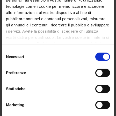
personali, ad esempio il vostro numero IP, utilizzando
STUDENT ADMINISTRATION OFFICES
tecnologie come i cookie per memorizzare e accedere
alle informazioni sul vostro dispositivo al fine di
DEPARTMENT FACILITIES
pubblicare annunci e contenuti personalizzati, misurare
gli annunci e i contenuti, ricercare il pubblico e sviluppare
RESEARCH LABORATORIES
i servizi. Avete la possibilità di scegliere chi utilizza i
vostri dati e per quali scopi. Le vostre scelte in materia di
RESEARCH CENTRES
privacy sono applicabili solo su questa proprietà digitale
in cui avete effettuato le vostre scelte. È possibile
Selezione
LIBRARIES
modificare o revocare il proprio consenso in qualsiasi
Necessari
del
momento dalla Dichiarazione sui cookie o facendo clic
SPIN OFF AND COMPANIES
consenso
sull'icona di attivazione della privacy.
Preferenze
Contacts
Con il tuo consenso, vorremmo anche:
People
raccogliere informazioni sulla tua posizione
Statistiche
Places
geografica, con un'approssimazione di qualche
metro,
Calendar
Marketing
Identificare il tuo dispositivo, scansionandolo
attivamente alla ricerca di caratteristiche specifiche