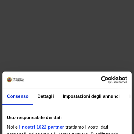
ORGANISATION
Consenso
Dettagli
Impostazioni degli annunci
In
GOVERNANCE
COMMITTEES
Uso responsabile dei dati
Noi e
i nostri 1022 partner
trattiamo i vostri dati
DEPARTMENT ADMINISTRATION OFFICES