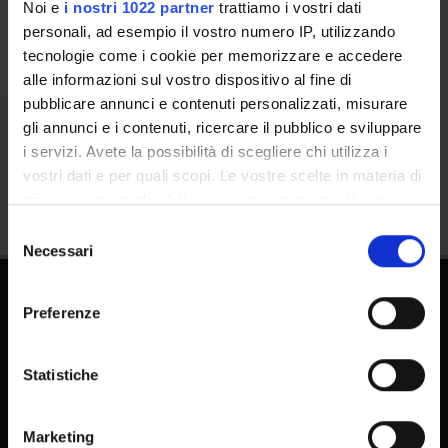
Noi e
i nostri 1022 partner
trattiamo i vostri dati
personali, ad esempio il vostro numero IP, utilizzando
tecnologie come i cookie per memorizzare e accedere
alle informazioni sul vostro dispositivo al fine di
pubblicare annunci e contenuti personalizzati, misurare
gli annunci e i contenuti, ricercare il pubblico e sviluppare
Condividi
i servizi. Avete la possibilità di scegliere chi utilizza i
vostri dati e per quali scopi. Le vostre scelte in materia di
privacy sono applicabili solo su questa proprietà digitale
in cui avete effettuato le vostre scelte. È possibile
Selezione
modificare o revocare il proprio consenso in qualsiasi
Necessari
del
momento dalla Dichiarazione sui cookie o facendo clic
consenso
sull'icona di attivazione della privacy.
Preferenze
Con il tuo consenso, vorremmo anche:
raccogliere informazioni sulla tua posizione
Statistiche
geografica, con un'approssimazione di qualche
metro,
FAQ - Domande frequenti DSE
Marketing
Identificare il tuo dispositivo, scansionandolo