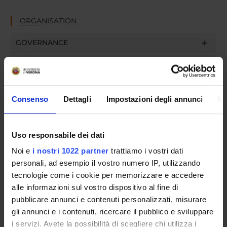
ORGANISATION
GOVERNANCE
COMMITTEES
DEPARTMENT ADMINISTRATION OFFICES
Consenso
Dettagli
Impostazioni degli annunci
In
STUDENT ADMINISTRATION OFFICES
DEPARTMENT FACILITIES
Uso responsabile dei dati
Noi e
i nostri 1022 partner
trattiamo i vostri dati
RESEARCH LABORATORIES
personali, ad esempio il vostro numero IP, utilizzando
tecnologie come i cookie per memorizzare e accedere
RESEARCH CENTRES
alle informazioni sul vostro dispositivo al fine di
pubblicare annunci e contenuti personalizzati, misurare
LIBRARIES
gli annunci e i contenuti, ricercare il pubblico e sviluppare
SPIN OFF AND COMPANIES
i servizi. Avete la possibilità di scegliere chi utilizza i