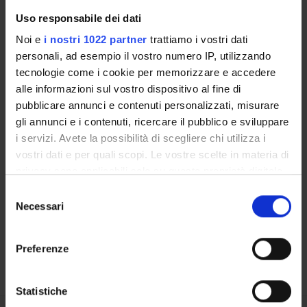
Uso responsabile dei dati
RESEARCH LABORATORIES
Noi e
i nostri 1022 partner
trattiamo i vostri dati
personali, ad esempio il vostro numero IP, utilizzando
RESEARCH CENTRES
tecnologie come i cookie per memorizzare e accedere
alle informazioni sul vostro dispositivo al fine di
LIBRARIES
pubblicare annunci e contenuti personalizzati, misurare
SPIN OFF AND COMPANIES
gli annunci e i contenuti, ricercare il pubblico e sviluppare
i servizi. Avete la possibilità di scegliere chi utilizza i
Contacts
vostri dati e per quali scopi. Le vostre scelte in materia di
privacy sono applicabili solo su questa proprietà digitale
People
in cui avete effettuato le vostre scelte. È possibile
Selezione
Places
modificare o revocare il proprio consenso in qualsiasi
Necessari
del
Calendar
momento dalla Dichiarazione sui cookie o facendo clic
consenso
sull'icona di attivazione della privacy.
Preferenze
Con il tuo consenso, vorremmo anche:
raccogliere informazioni sulla tua posizione
Statistiche
geografica, con un'approssimazione di qualche