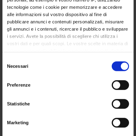
Gestione carriere
tecnologie come i cookie per memorizzare e accedere
Modalità iscrizioni
alle informazioni sul vostro dispositivo al fine di
Additional information
pubblicare annunci e contenuti personalizzati, misurare
gli annunci e i contenuti, ricercare il pubblico e sviluppare
i servizi. Avete la possibilità di scegliere chi utilizza i
OFFERTA FORMATIVA
vostri dati e per quali scopi. Le vostre scelte in materia di
privacy sono applicabili solo su questa proprietà digitale
CORSI DI STUDIO
in cui avete effettuato le vostre scelte. È possibile
Selezione
modificare o revocare il proprio consenso in qualsiasi
Necessari
DOTTORATI, MASTER E FORMAZIONE SUPERIORE
del
momento dalla Dichiarazione sui cookie o facendo clic
consenso
sull'icona di attivazione della privacy.
Contatti
Preferenze
Persone
Con il tuo consenso, vorremmo anche:
Luoghi
raccogliere informazioni sulla tua posizione
Statistiche
geografica, con un'approssimazione di qualche
Calendario
metro,
Marketing
Identificare il tuo dispositivo, scansionandolo
attivamente alla ricerca di caratteristiche specifiche